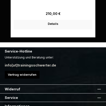
Regulärer Preis:
90,00 €
Details
Service-Hotline
Unterstützung und Beratung unter:
info[at]trainingsschwerter.de
Vertrag widerrufen
Widerruf
Service