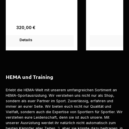
Regulärer Preis:
320,00 €
Details
HEMA und Training
Erlebt die HEMA-Welt mit unserem umfangreichen Sortiment an
HEMA-Sportausrüstung. Wir verstehen uns nicht nur als Shop,
sondern als euer Partner im Sport. Z
uverlässig, erfahren und
immer an eurer Seite.
Wir bieten euch nicht nur Qualität und
Vielfalt, sondern auch die Expertise von Sportlern für Sportler. Wir
verstehen eure Leidenschaft, denn sie ist auch unsere. Mit
unserer Ausrüstung werdet ihr natürlich nicht automatisch zum
besten Kämpfer aller Zeiten, ;) aber sie könnte dazu beitragen, in