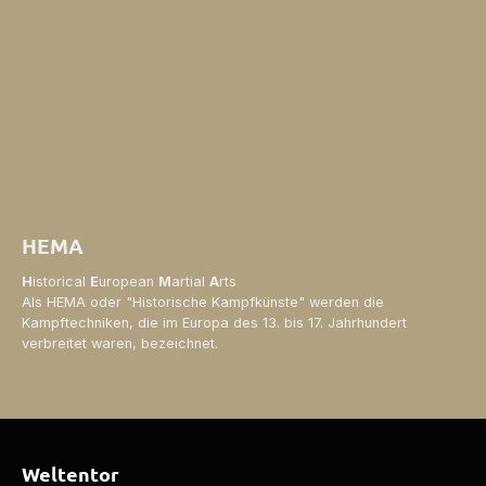
HEMA
H
istorical
E
uropean
M
artial
A
rts
Als HEMA oder "Historische Kampfkünste" werden die
Kampftechniken, die im Europa des 13. bis 17. Jahrhundert
verbreitet waren, bezeichnet.
Weltentor