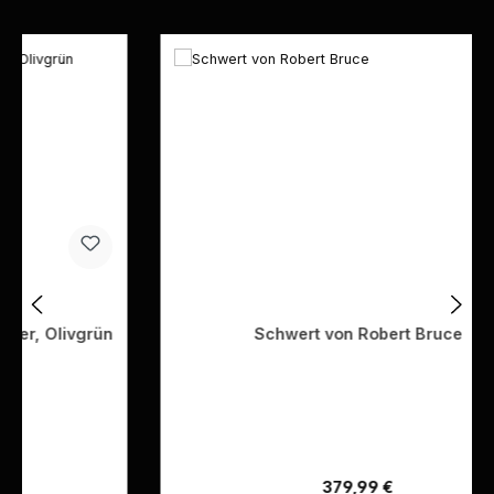
Produktgalerie überspringen
n
Schwert von Robert Bruce
Regulärer Preis:
379,99 €