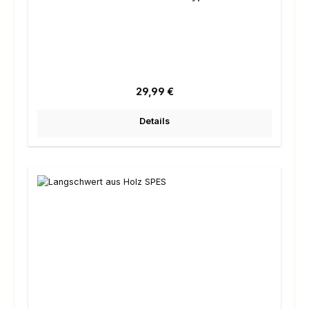
Regulärer Preis:
29,99 €
Details