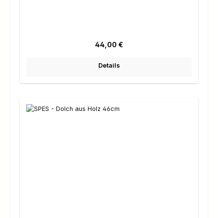
Regulärer Preis:
44,00 €
Details