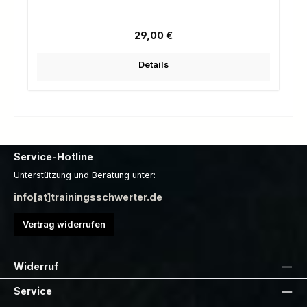
Regulärer Preis:
29,00 €
Details
Service-Hotline
Unterstützung und Beratung unter:
info[at]trainingsschwerter.de
Vertrag widerrufen
Widerruf
Service