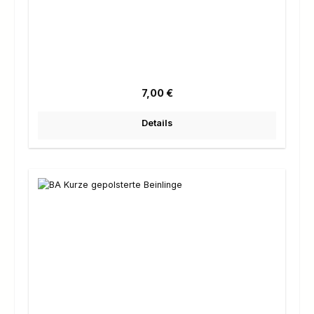
Regulärer Preis:
7,00 €
Details