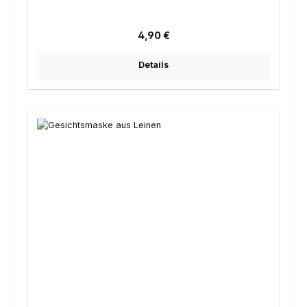
Regulärer Preis:
4,90 €
Details