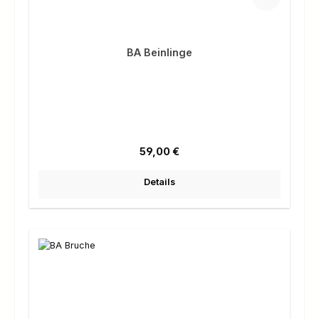
BA Beinlinge
Regulärer Preis:
59,00 €
Details