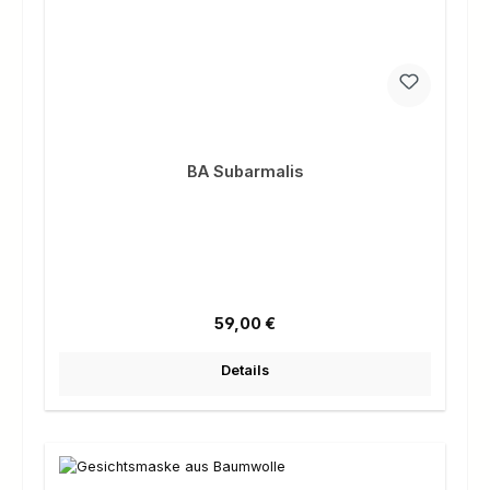
BA Subarmalis
Regulärer Preis:
59,00 €
Details