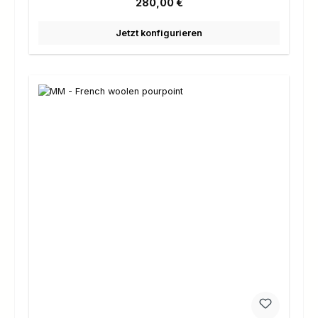
Regulärer Preis:
280,00 €
Jetzt konfigurieren