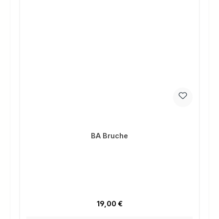
BA Bruche
Regulärer Preis:
19,00 €