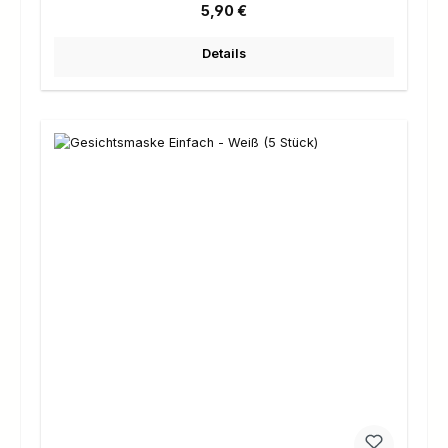
Regulärer Preis:
5,90 €
Details