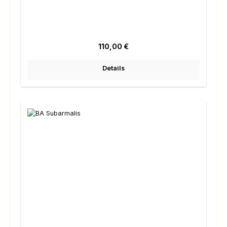
Regulärer Preis:
110,00 €
Details