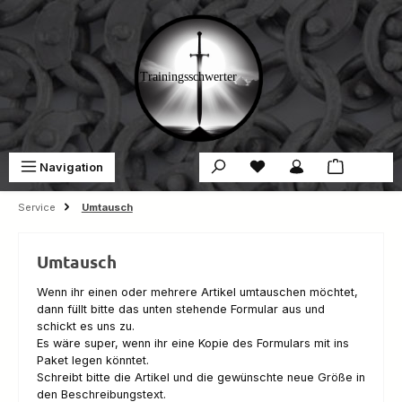
Zum Hauptinhalt springen
Du hast 0 Produkte auf 
War
Navigation
0,00 €
Service
Umtausch
Umtausch
Wenn ihr einen oder mehrere Artikel umtauschen möchtet,
dann füllt bitte das unten stehende Formular aus und
schickt es uns zu.
Es wäre super, wenn ihr eine Kopie des Formulars mit ins
Paket legen könntet.
Schreibt bitte die Artikel und die gewünschte neue Größe in
den Beschreibungstext.