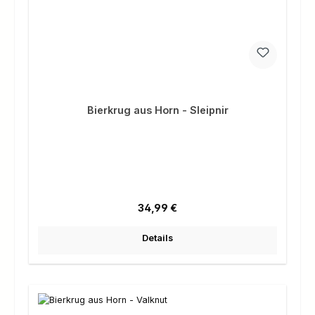
Bierkrug aus Horn - Sleipnir
Regulärer Preis:
34,99 €
Details