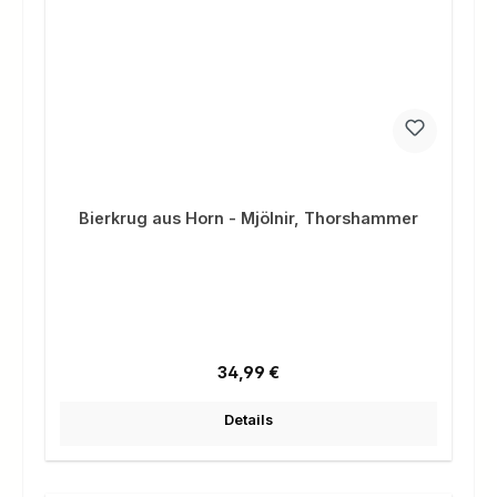
Bierkrug aus Horn - Mjölnir, Thorshammer
Regulärer Preis:
34,99 €
Details