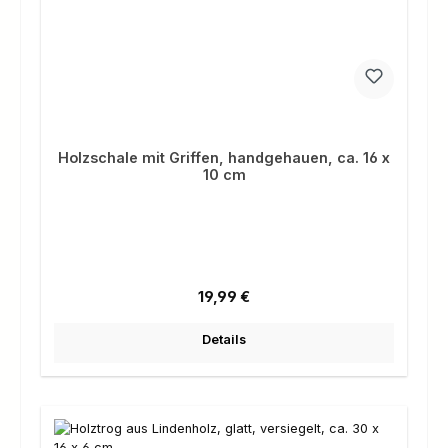
Holzschale mit Griffen, handgehauen, ca. 16 x
10 cm
Regulärer Preis:
19,99 €
Details