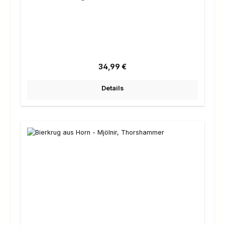
Regulärer Preis:
34,99 €
Details