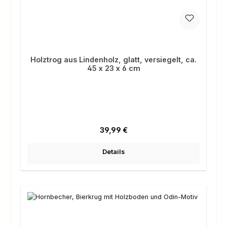
Holztrog aus Lindenholz, glatt, versiegelt, ca.
45 x 23 x 6 cm
Regulärer Preis:
39,99 €
Details