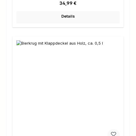
Regulärer Preis:
34,99 €
Details