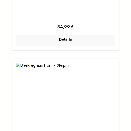
Regulärer Preis:
34,99 €
Details