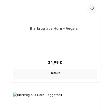
Bierkrug aus Horn - Vegvísir
Regulärer Preis:
34,99 €
Details