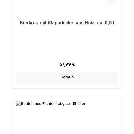
Bierkrug mit Klappdeckel aus Holz, ca. 0,5 l
Regulärer Preis:
67,99 €
Details