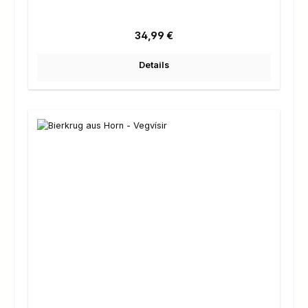
Regulärer Preis:
34,99 €
Details