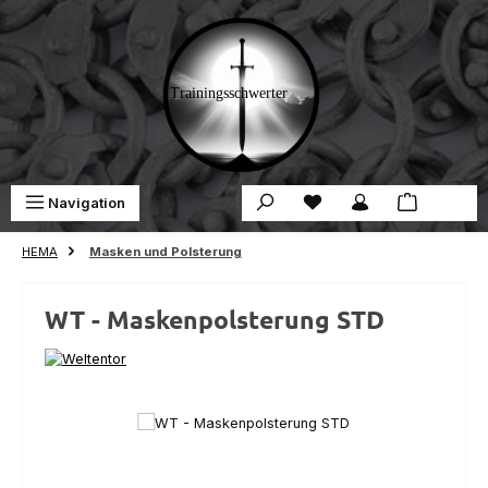
Zum Hauptinhalt springen
Du hast 0 Produkte auf 
War
Navigation
0,00 €
HEMA
Masken und Polsterung
WT - Maskenpolsterung STD
Bildergalerie überspringen