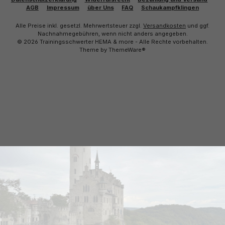
AGB
Impressum
über Uns
FAQ
Schaukampfklingen
Alle Preise inkl. gesetzl. Mehrwertsteuer zzgl.
Versandkosten
und ggf.
Nachnahmegebühren, wenn nicht anders angegeben.
© 2026 Trainingsschwerter HEMA & more - Alle Rechte vorbehalten.
Theme by
ThemeWare®