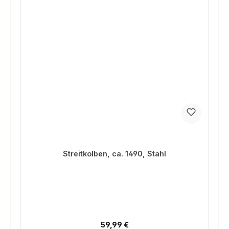
Streitkolben, ca. 1490, Stahl
Regulärer Preis:
59,99 €