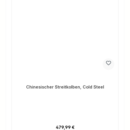
Chinesischer Streitkolben, Cold Steel
Regulärer Preis:
479,99 €