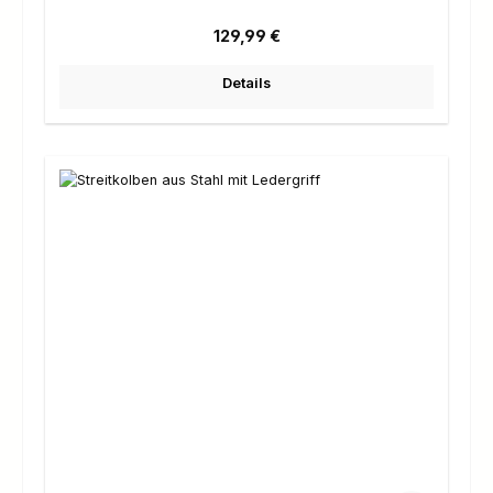
Regulärer Preis:
129,99 €
Details