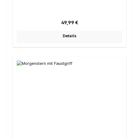
Regulärer Preis:
49,99 €
Details