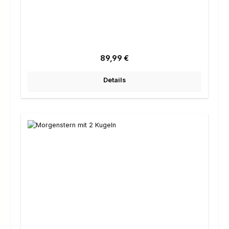
Regulärer Preis:
89,99 €
Details