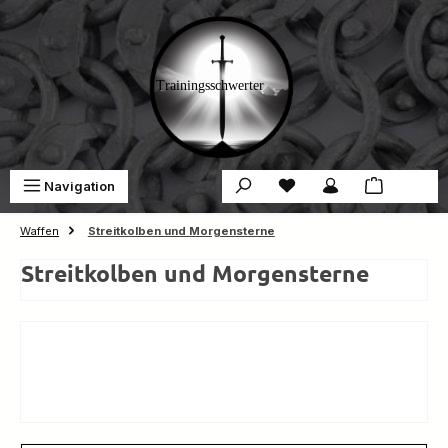
Zum Hauptinhalt springen
Du hast 0 Produkte auf 
War
Navigation
0,00 €
Waffen
Streitkolben und Morgensterne
Streitkolben und Morgensterne