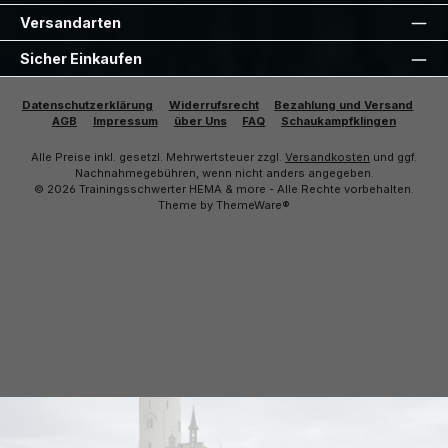
Versandarten
Sicher Einkaufen
Datenschutzerklärung
Widerrufsrecht
Bezahlung und Versand
AGB
Impressum
über Uns
FAQ
Schaukampfklingen
Alle Preise inkl. gesetzl. Mehrwertsteuer zzgl.
Versandkosten
und ggf.
Nachnahmegebühren, wenn nicht anders angegeben.
© 2026 Trainingsschwerter HEMA & more - Alle Rechte vorbehalten.
Theme by
ThemeWare®