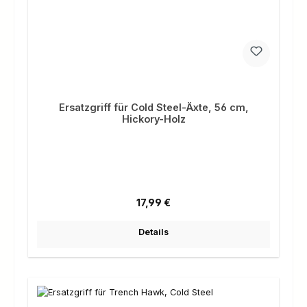
Ersatzgriff für Cold Steel-Äxte, 56 cm,
Hickory-Holz
Regulärer Preis:
17,99 €
Details