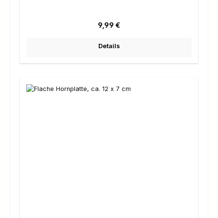
Regulärer Preis:
9,99 €
Details