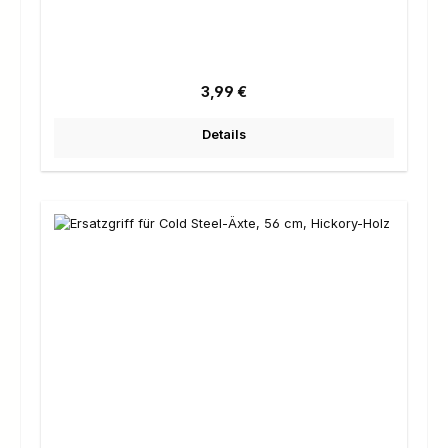
Regulärer Preis:
3,99 €
Details