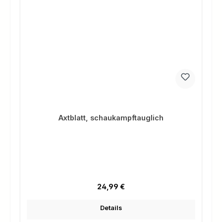
Axtblatt, schaukampftauglich
Regulärer Preis:
24,99 €
Details