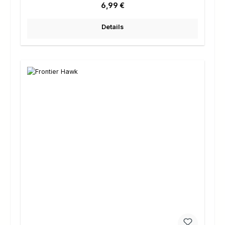
Regulärer Preis:
6,99 €
Details