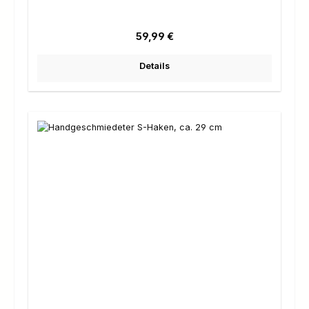
Regulärer Preis:
59,99 €
Details