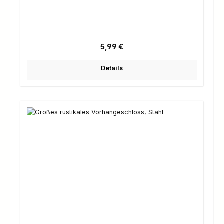
Regulärer Preis:
5,99 €
Details