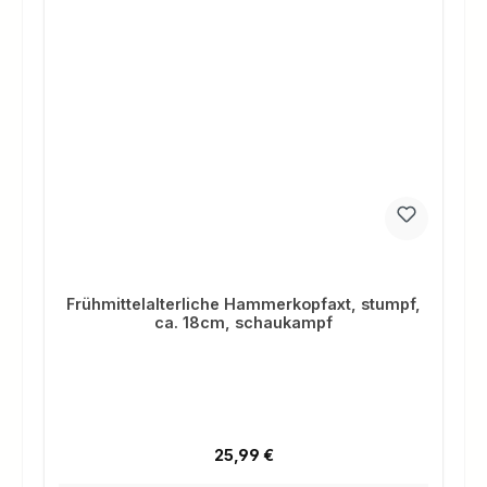
Frühmittelalterliche Hammerkopfaxt, stumpf,
ca. 18cm, schaukampf
Regulärer Preis:
25,99 €