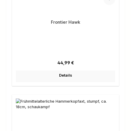
Frontier Hawk
Regulärer Preis:
44,99 €
Details