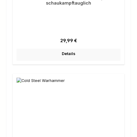
schaukampftauglich
Regulärer Preis:
29,99 €
Details