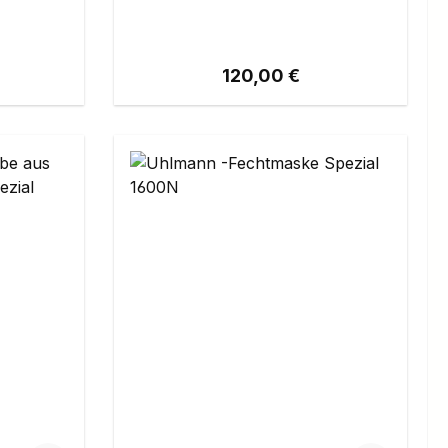
eis:
Regulärer Preis:
120,00 €