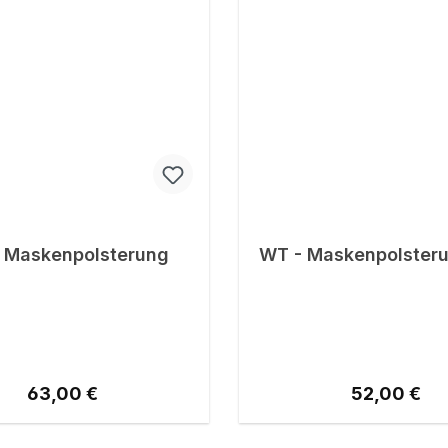
 Maskenpolsterung
WT - Maskenpolster
Regulärer Preis:
Regulärer Pr
63,00 €
52,00 €