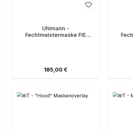
Uhlmann -
Fechtmeistermaske FIE
Fech
"EXTRA" (1600N)
Regulärer Preis:
185,00 €