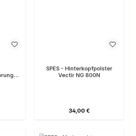
SPES - Hinterkopfpolster
erung
Vectir NG 800N
er
reis:
Regulärer Preis:
34,00 €