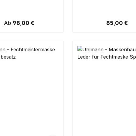
Regulärer Preis:
Regulärer Pr
Ab
98,00 €
85,00 €