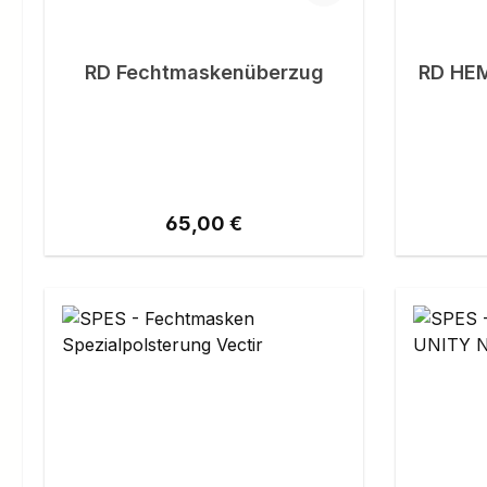
RD Fechtmaskenüberzug
RD HEM
Regulärer Preis:
65,00 €