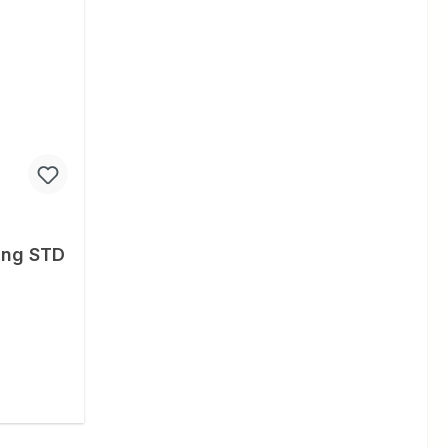
ung STD
eis: