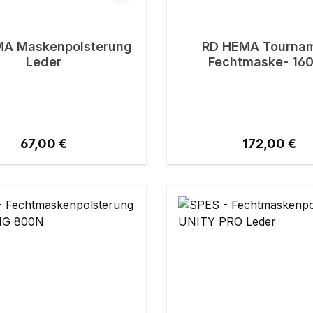
A Maskenpolsterung
RD HEMA Tourna
Leder
Fechtmaske- 16
Regulärer Preis:
Regulärer Pr
67,00 €
172,00 €