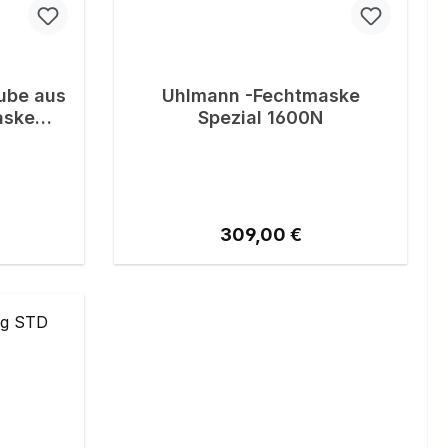
ube aus
Uhlmann -Fechtmaske
aske
Spezial 1600N
eis:
Regulärer Preis:
309,00 €