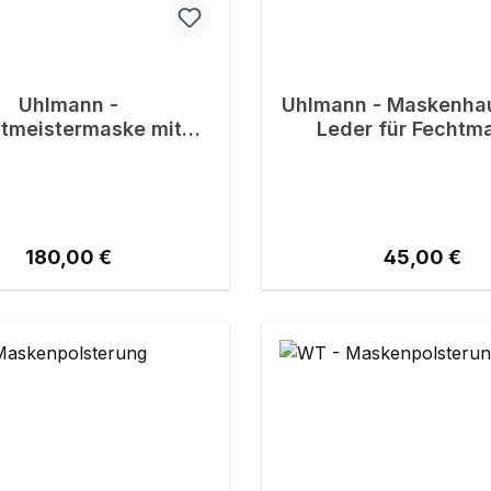
Uhlmann -
Uhlmann - Maskenha
tmeistermaske mit
Leder für Fechtm
Lederbesatz
Spezial
Regulärer Preis:
Regulärer Pr
180,00 €
45,00 €