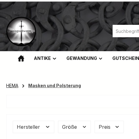
m Hauptinhalt springen
Zur Suche springen
Zur Hauptnavigation springen
ANTIKE
GEWANDUNG
GUTSCHEI
HEMA
Masken und Polsterung
Hersteller
Größe
Preis