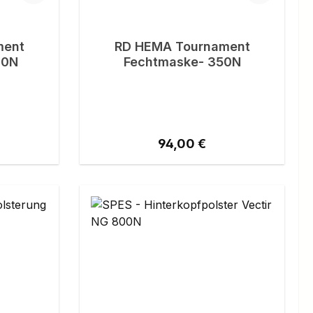
ment
RD HEMA Tournament
00N
Fechtmaske- 350N
eis:
Regulärer Preis:
94,00 €