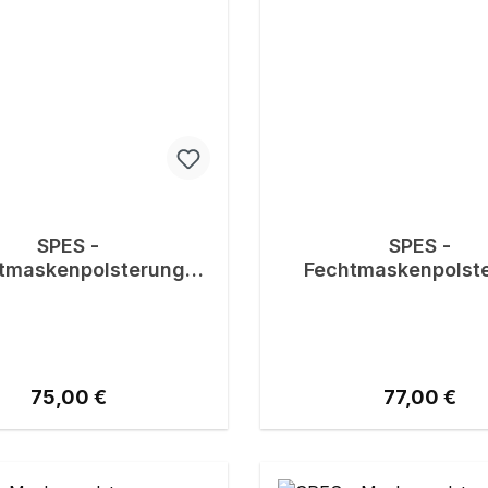
SPES -
SPES -
tmaskenpolsterung
Fechtmaskenpolst
UNITY NG 800N
UNITY PRO Led
Regulärer Preis:
Regulärer P
75,00 €
77,00 €