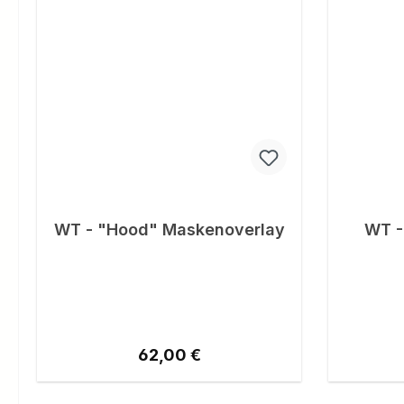
WT - "Hood" Maskenoverlay
WT -
Regulärer Preis:
62,00 €