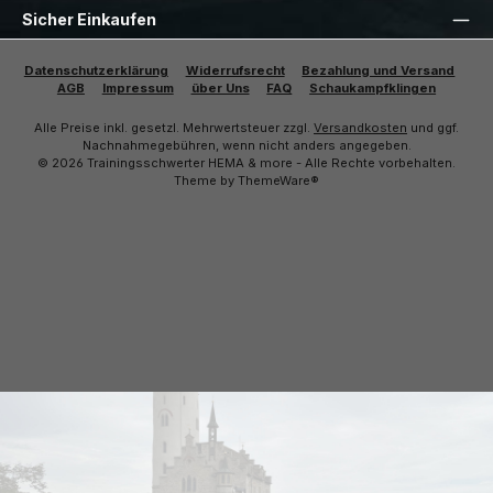
Sicher Einkaufen
Datenschutzerklärung
Widerrufsrecht
Bezahlung und Versand
AGB
Impressum
über Uns
FAQ
Schaukampfklingen
Alle Preise inkl. gesetzl. Mehrwertsteuer zzgl.
Versandkosten
und ggf.
Nachnahmegebühren, wenn nicht anders angegeben.
© 2026 Trainingsschwerter HEMA & more - Alle Rechte vorbehalten.
Theme by
ThemeWare®