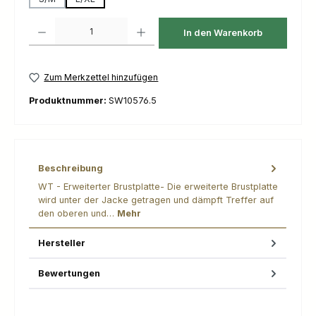
Produkt Anzahl: Gib den gewünschten Wert ein oder benutze die Schaltfl
In den Warenkorb
Zum Merkzettel hinzufügen
Produktnummer:
SW10576.5
Beschreibung
WT - Erweiterter Brustplatte- Die erweiterte Brustplatte
wird unter der Jacke getragen und dämpft Treffer auf
den oberen und…
Mehr
Hersteller
Bewertungen