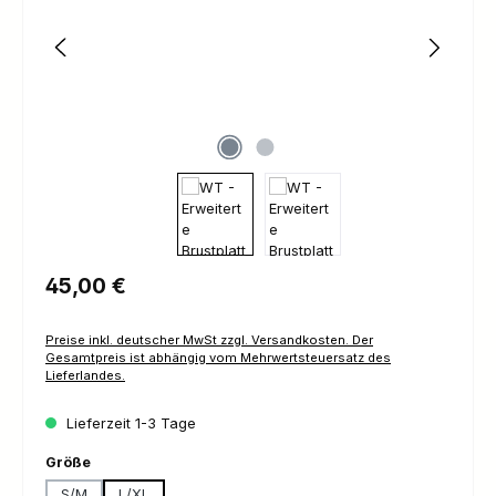
Regulärer Preis:
45,00 €
Preise inkl. deutscher MwSt zzgl. Versandkosten. Der
Gesamtpreis ist abhängig vom Mehrwertsteuersatz des
Lieferlandes.
Lieferzeit 1-3 Tage
auswählen
Größe
S/M
L/XL