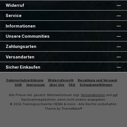
Widerruf
Service
Informationen
Unsere Communities
Zahlungsarten
Versandarten
Sicher Einkaufen
Datenschutzerklärung
Widerrufsrecht
Bezahlung und Versand
AGB
Impressum
über Uns
FAQ
Schaukampfklingen
Alle Preise inkl. gesetzl. Mehrwertsteuer zzgl.
Versandkosten
und ggf.
Nachnahmegebühren, wenn nicht anders angegeben.
© 2026 Trainingsschwerter HEMA & more - Alle Rechte vorbehalten.
Theme by
ThemeWare®