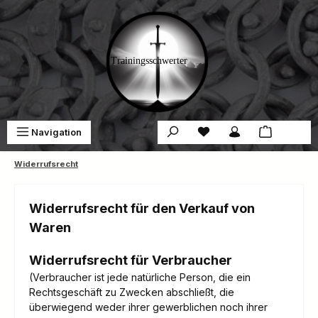
Zum Hauptinhalt springen
Du hast 0 Produkte auf 
War
Navigation
0,00 €
Widerrufsrecht
Widerrufsrecht für den Verkauf von
Waren
Widerrufsrecht für Verbraucher
(Verbraucher ist jede natürliche Person, die ein
Rechtsgeschäft zu Zwecken abschließt, die
überwiegend weder ihrer gewerblichen noch ihrer