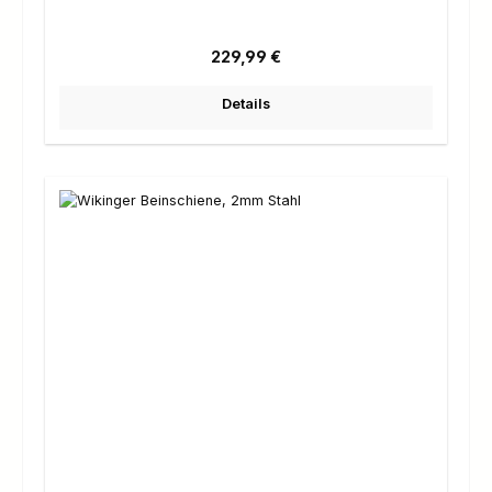
Regulärer Preis:
229,99 €
Details