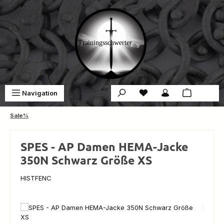
Zum Hauptinhalt springen
Du hast 0 Produkte auf 
War
Navigation
0,00 €
Sale%
SPES - AP Damen HEMA-Jacke
350N Schwarz Größe XS
HISTFENC
Bildergalerie überspringen