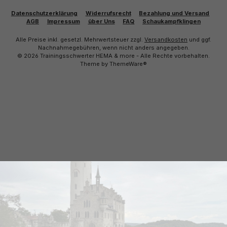
Datenschutzerklärung
Widerrufsrecht
Bezahlung und Versand
AGB
Impressum
über Uns
FAQ
Schaukampfklingen
Alle Preise inkl. gesetzl. Mehrwertsteuer zzgl.
Versandkosten
und ggf.
Nachnahmegebühren, wenn nicht anders angegeben.
© 2026 Trainingsschwerter HEMA & more - Alle Rechte vorbehalten.
Theme by
ThemeWare®