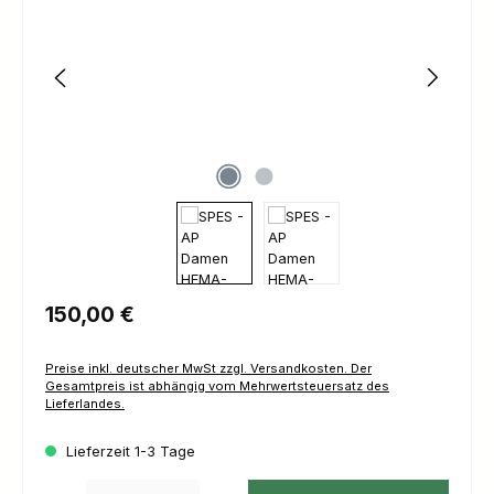
Regulärer Preis:
150,00 €
Preise inkl. deutscher MwSt zzgl. Versandkosten. Der
Gesamtpreis ist abhängig vom Mehrwertsteuersatz des
Lieferlandes.
Lieferzeit 1-3 Tage
Produkt Anzahl: Gib den gewünschten Wert ein oder benutze die Schaltfl