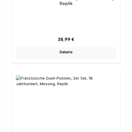
Replik
Regulärer Preis:
38,99 €
Details