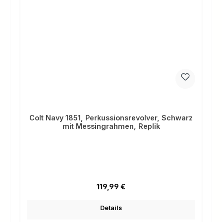
Colt Navy 1851, Perkussionsrevolver, Schwarz
mit Messingrahmen, Replik
Regulärer Preis:
119,99 €
Details