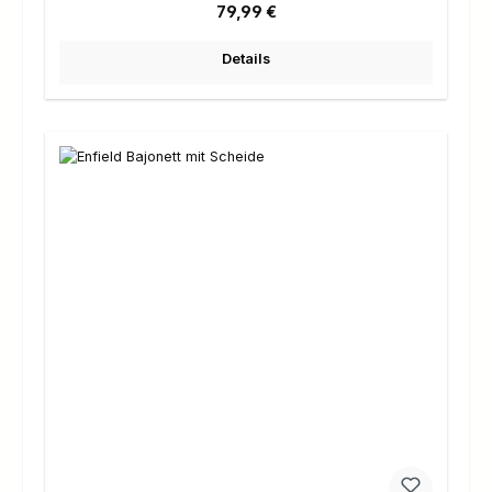
Regulärer Preis:
79,99 €
Details