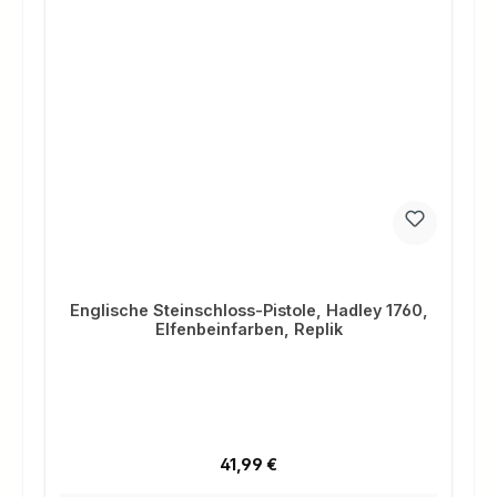
Englische Steinschloss-Pistole, Hadley 1760,
Elfenbeinfarben, Replik
Regulärer Preis:
41,99 €