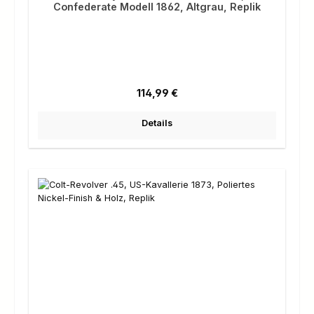
Confederate Modell 1862, Altgrau, Replik
Regulärer Preis:
114,99 €
Details