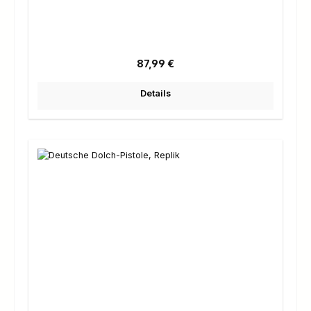
Regulärer Preis:
87,99 €
Details