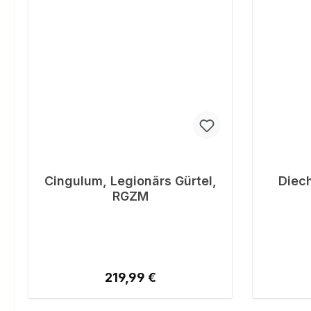
Cingulum, Legionärs Gürtel,
Diech
RGZM
Regulärer Preis:
219,99 €