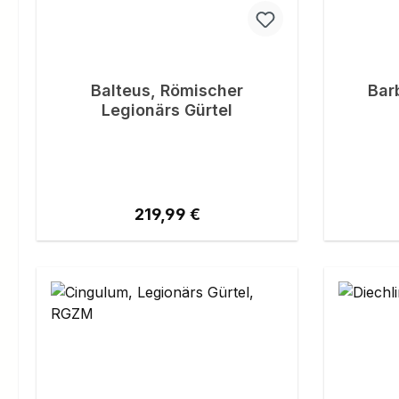
Balteus, Römischer
Bar
Legionärs Gürtel
Regulärer Preis:
219,99 €