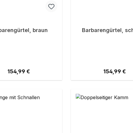
barengürtel, braun
Barbarengürtel, sc
Regulärer Preis:
Regulärer Pr
154,99 €
154,99 €