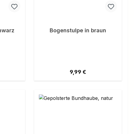
hwarz
Bogenstulpe in braun
eis:
Regulärer Preis:
9,99 €