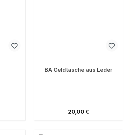
BA Geldtasche aus Leder
reis:
Regulärer Preis:
20,00 €