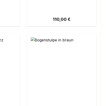
eis:
Regulärer Preis:
110,00 €