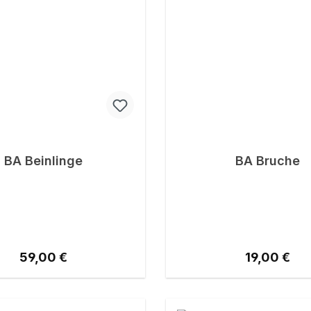
BA Beinlinge
BA Bruche
Regulärer Preis:
Regulärer P
59,00 €
19,00 €