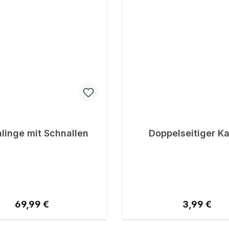
linge mit Schnallen
Doppelseitiger 
Regulärer Preis:
Regulärer P
69,99 €
3,99 €