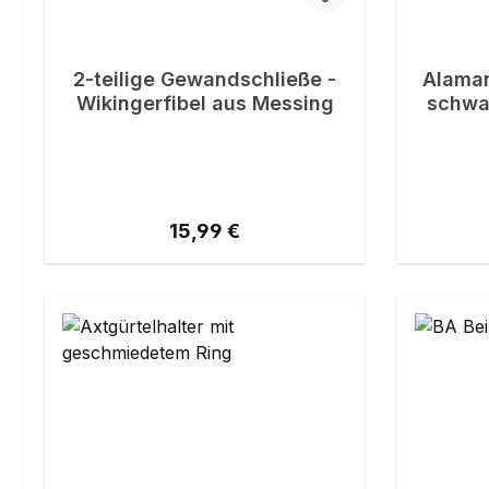
2-teilige Gewandschließe -
Alaman
Wikingerfibel aus Messing
schwar
Regulärer Preis:
15,99 €