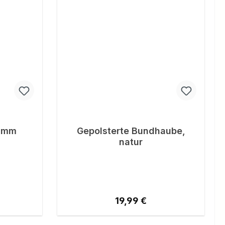
Kamm
Gepolsterte Bundhaube,
natur
reis:
Regulärer Preis:
19,99 €