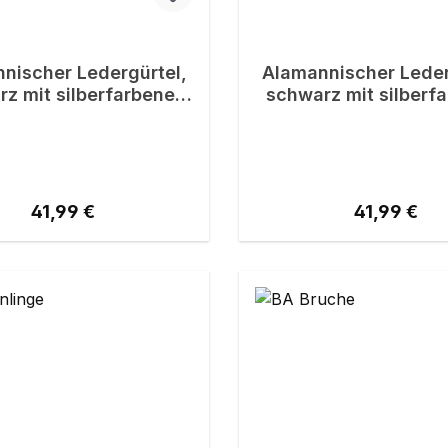
nischer Ledergürtel,
Alamannischer Leder
z mit silberfarbener
schwarz mit silberf
Schnalle
Schnalle-Cop
Regulärer Preis:
Regulärer P
41,99 €
41,99 €