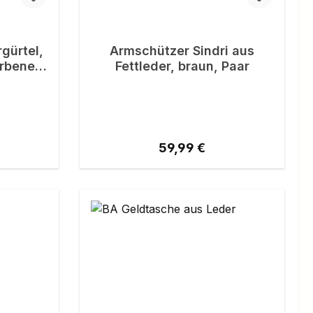
gürtel,
Armschützer Sindri aus
arbener
Fettleder, braun, Paar
y
reis:
Regulärer Preis:
59,99 €