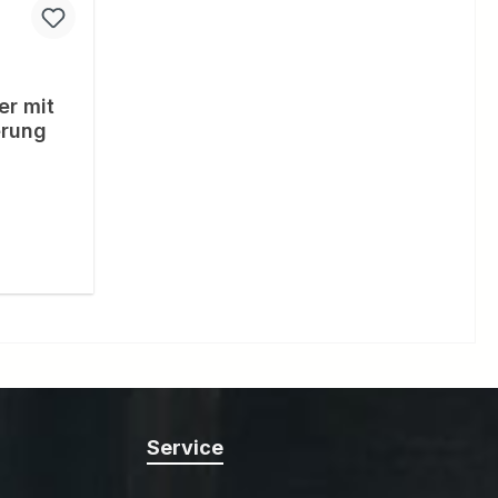
er mit
erung
reis:
Service