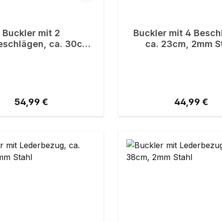
Buckler mit 2
Buckler mit 4 Besch
schlägen, ca. 30cm,
ca. 23cm, 2mm S
2mm Stahl
Regulärer Preis:
Regulärer Pr
54,99 €
44,99 €