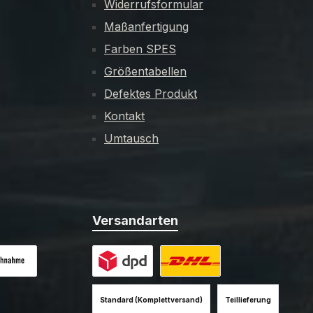
Widerrufsformular
Maßanfertigung
Farben SPES
Größentabellen
Defektes Produkt
Kontakt
Umtausch
Versandarten
es Bild 1
hnahme (+12EUR)
Benutzerdefiniertes Bild 1
Benutzerdefiniertes Bild 2
Standard (Komplettversand)
Teillieferung