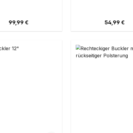
Regulärer Preis:
Regulärer Pr
99,99 €
54,99 €