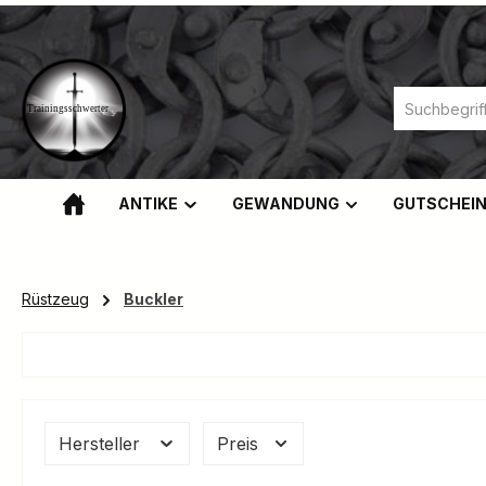
m Hauptinhalt springen
Zur Suche springen
Zur Hauptnavigation springen
ANTIKE
GEWANDUNG
GUTSCHEI
Rüstzeug
Buckler
Hersteller
Preis