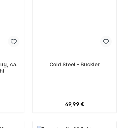
ug, ca.
Cold Steel - Buckler
hl
reis:
Regulärer Preis:
49,99 €