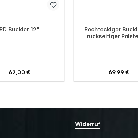
RD Buckler 12"
Rechteckiger Buckl
rückseitiger Polst
Regulärer Preis:
Regulärer P
62,00 €
69,99 €
Widerruf