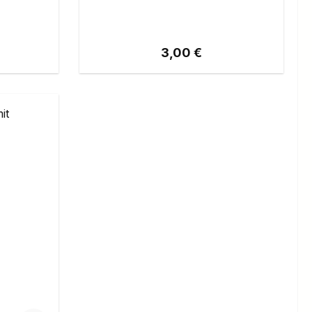
eis:
Regulärer Preis:
3,00 €