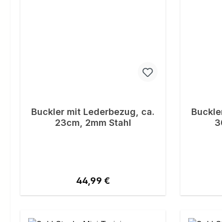
Buckler mit Lederbezug, ca.
Buckle
23cm, 2mm Stahl
3
Regulärer Preis:
44,99 €