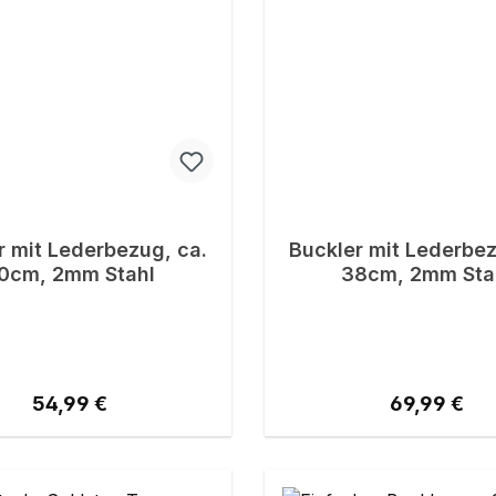
r mit Lederbezug, ca.
Buckler mit Lederbez
0cm, 2mm Stahl
38cm, 2mm Sta
Regulärer Preis:
Regulärer P
54,99 €
69,99 €