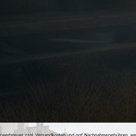
hrwertsteuer zzgl.
Versandkosten
und ggf. Nachnahmegebühren, wen