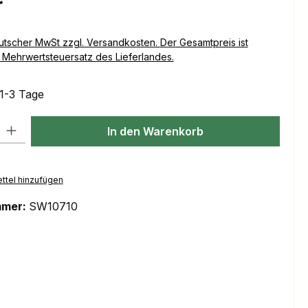
Versandkosten. Der Gesamtpreis ist
Mehrwertsteuersatz des Lieferlandes.
 1-3 Tage
l: Gib den gewünschten Wert ein oder benutze die Schaltflächen um
In den Warenkorb
ttel hinzufügen
mmer:
SW10710