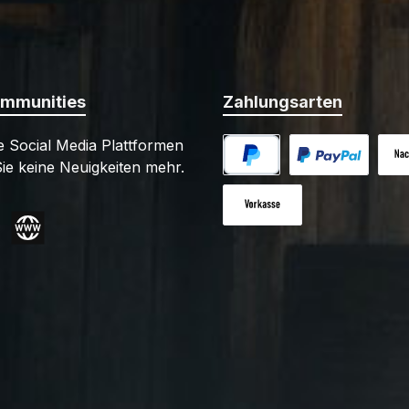
ommunities
Zahlungsarten
 Social Media Plattformen
ie keine Neuigkeiten mehr.
PayPal
Benutzerdefiniert
Nac
Vorkasse
gram
Website