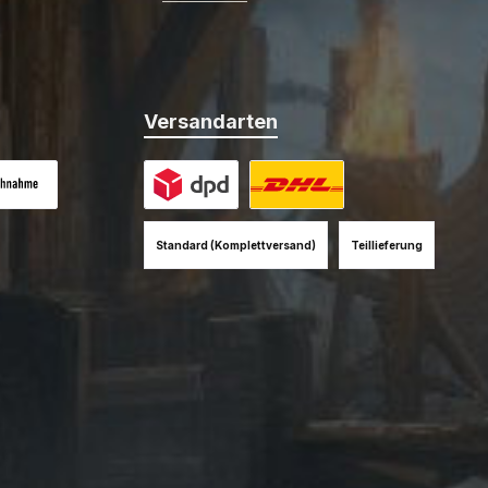
Versandarten
es Bild 1
hnahme (+12EUR)
Benutzerdefiniertes Bild 1
Benutzerdefiniertes Bild 2
Standard (Komplettversand)
Teillieferung