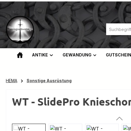
m Hauptinhalt springen
Zur Suche springen
Zur Hauptnavigation springen
ANTIKE
GEWANDUNG
GUTSCHEI
HEMA
Sonstige Ausrüstung
WT - SlidePro Kniescho
Bildergalerie überspringen