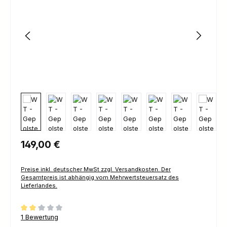
Regulärer Preis:
149,00 €
Preise inkl. deutscher MwSt zzgl. Versandkosten. Der
Gesamtpreis ist abhängig vom Mehrwertsteuersatz des
Lieferlandes.
Durchschnittliche Bewertung von 2 von 5 Sternen
1 Bewertung