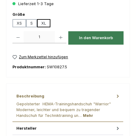
Lieferzeit 1-3 Tage
auswählen
Größe
XS
S
XL
Produkt Anzahl: Gib den gewünschten Wert ein oder benutze die Schaltfl
In den Warenkorb
Zum Merkzettel hinzufügen
Produktnummer:
SW10827.5
Beschreibung
Gepolsterter HEMA-Trainingshandschuh "Warrior"
Moderner, leichter und bequem zu tragender
Handschuh für Techniktraining un…
Mehr
Hersteller