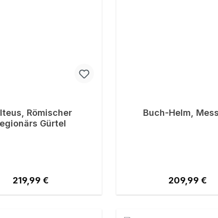
lteus, Römischer
Buch-Helm, Mess
egionärs Gürtel
Regulärer Preis:
Regulärer Pr
219,99 €
209,99 €