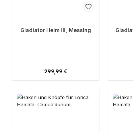
Gladiator Helm III, Messing
Gladia
Regulärer Preis:
299,99 €