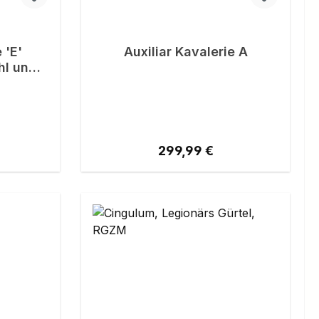
 'E'
Auxiliar Kavalerie A
hl und
eis:
Regulärer Preis:
299,99 €