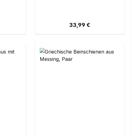
eis:
Regulärer Preis:
33,99 €