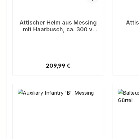
Attischer Helm aus Messing
Atti
mit Haarbusch, ca. 300 v.
Chr.
Regulärer Preis:
209,99 €