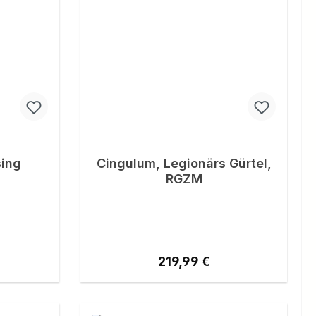
ing
Cingulum, Legionärs Gürtel,
RGZM
eis:
Regulärer Preis:
219,99 €