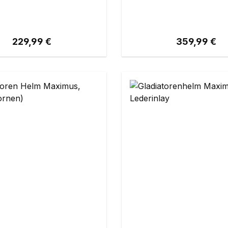
Regulärer Preis:
Regulärer Pr
229,99 €
359,99 €