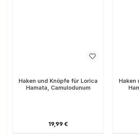
Haken und Knöpfe für Lorica
Haken 
Hamata, Camulodunum
Ham
Regulärer Preis:
19,99 €