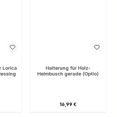
 Lorica
Halterung für Holz-
Messing
Helmbusch gerade (Optio)
reis:
Regulärer Preis:
16,99 €