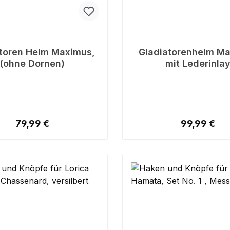
toren Helm Maximus,
Gladiatorenhelm M
(ohne Dornen)
mit Lederinla
Regulärer Preis:
Regulärer P
79,99 €
99,99 €