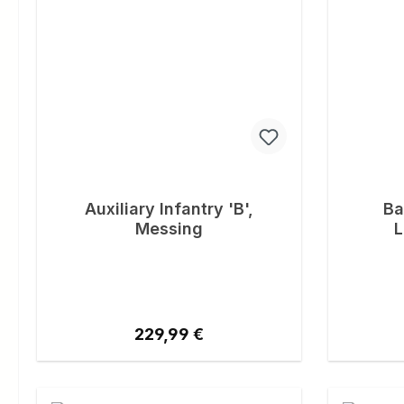
Auxiliary Infantry 'B',
Ba
Messing
L
Regulärer Preis:
229,99 €