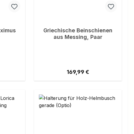
aximus
Griechische Beinschienen
y
aus Messing, Paar
reis:
Regulärer Preis:
169,99 €