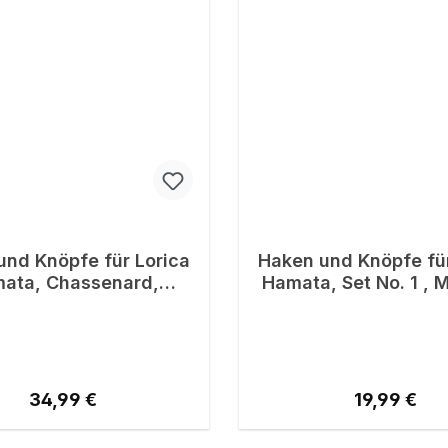
und Knöpfe für Lorica
Haken und Knöpfe für
ata, Chassenard,
Hamata, Set No. 1 , 
versilbert
Regulärer Preis:
Regulärer P
34,99 €
19,99 €