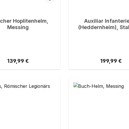
scher Hoplitenhelm,
Auxiliar Infanterie
Messing
(Heddernheim), Sta
Messing
Regulärer Preis:
Regulärer Pr
139,99 €
199,99 €