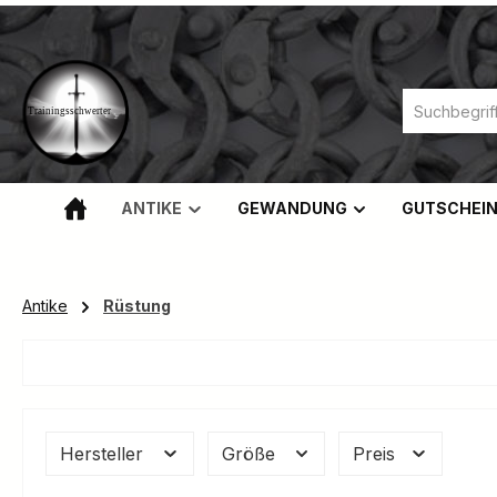
m Hauptinhalt springen
Zur Suche springen
Zur Hauptnavigation springen
ANTIKE
GEWANDUNG
GUTSCHEI
Antike
Rüstung
Hersteller
Größe
Preis