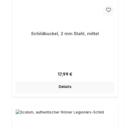
Schildbuckel, 2 mm Stahl, mittel
Regulärer Preis:
17,99 €
Details