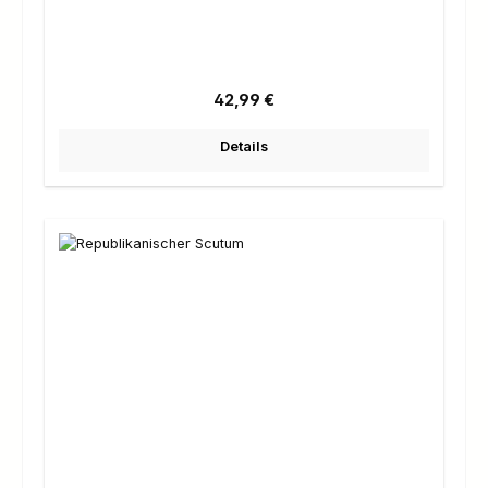
Regulärer Preis:
42,99 €
Details