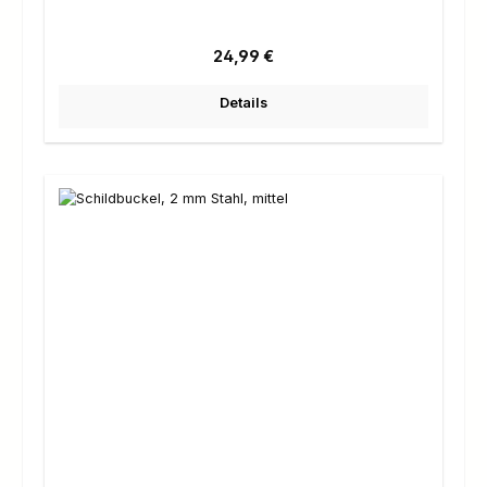
Regulärer Preis:
24,99 €
Details