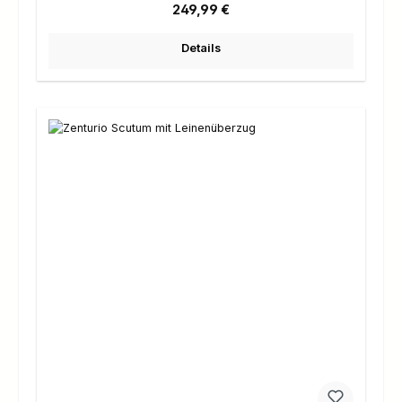
Regulärer Preis:
249,99 €
Details