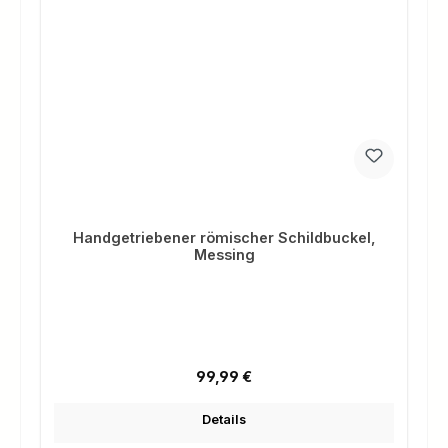
Handgetriebener römischer Schildbuckel,
Messing
Regulärer Preis:
99,99 €
Details