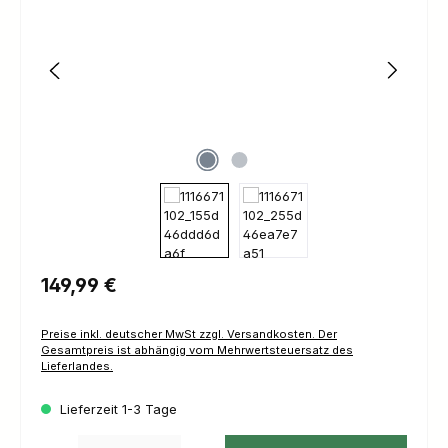
Regulärer Preis:
149,99 €
Preise inkl. deutscher MwSt zzgl. Versandkosten. Der
Gesamtpreis ist abhängig vom Mehrwertsteuersatz des
Lieferlandes.
Lieferzeit 1-3 Tage
Produkt Anzahl: Gib den gewünschten Wert ein oder benutze die Schaltfl