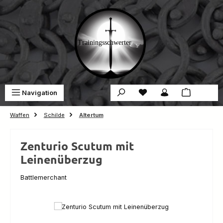
Zum Hauptinhalt springen
Du hast 0 Produkte auf 
War
Navigation
0,00 €
Waffen
Schilde
Altertum
Zenturio Scutum mit
Leinenüberzug
Battlemerchant
Bildergalerie überspringen