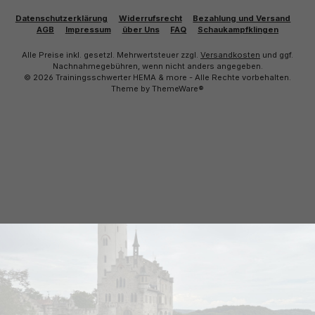
Datenschutzerklärung
Widerrufsrecht
Bezahlung und Versand
AGB
Impressum
über Uns
FAQ
Schaukampfklingen
Alle Preise inkl. gesetzl. Mehrwertsteuer zzgl.
Versandkosten
und ggf.
Nachnahmegebühren, wenn nicht anders angegeben.
© 2026 Trainingsschwerter HEMA & more - Alle Rechte vorbehalten.
Theme by
ThemeWare®