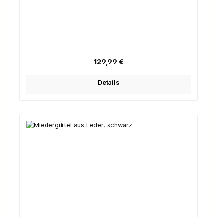
Regulärer Preis:
129,99 €
Details