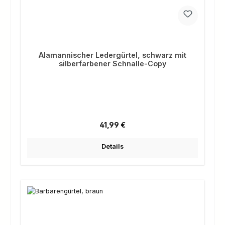
Alamannischer Ledergürtel, schwarz mit
silberfarbener Schnalle-Copy
Regulärer Preis:
41,99 €
Details