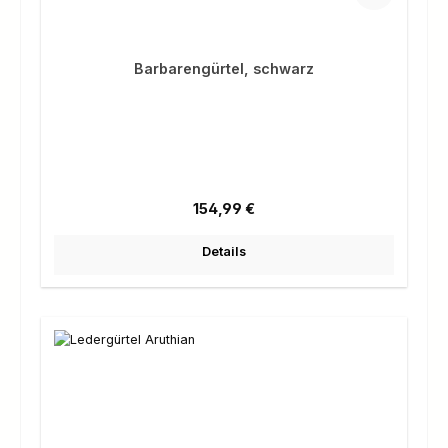
Barbarengürtel, schwarz
Regulärer Preis:
154,99 €
Details