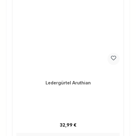
Ledergürtel Aruthian
Regulärer Preis:
32,99 €