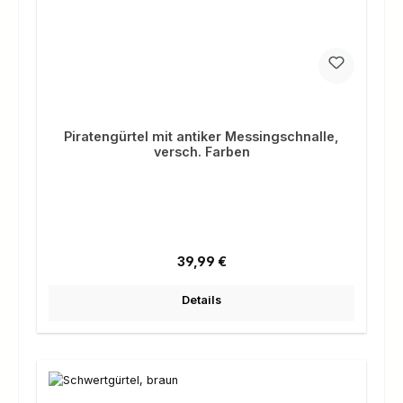
Piratengürtel mit antiker Messingschnalle,
versch. Farben
Regulärer Preis:
39,99 €
Details