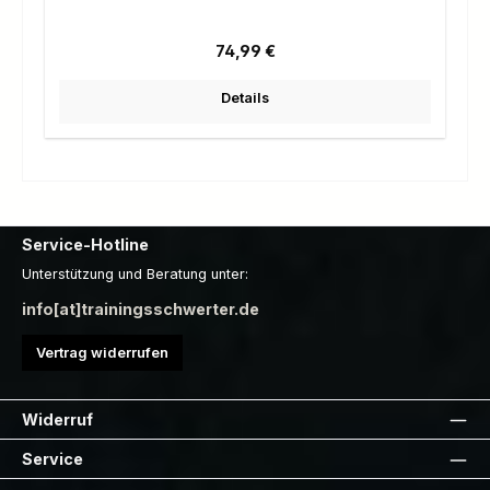
Regulärer Preis:
74,99 €
Details
Service-Hotline
Unterstützung und Beratung unter:
info[at]trainingsschwerter.de
Vertrag widerrufen
Widerruf
Service