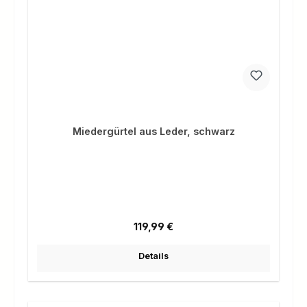
Miedergürtel aus Leder, schwarz
Regulärer Preis:
119,99 €
Details