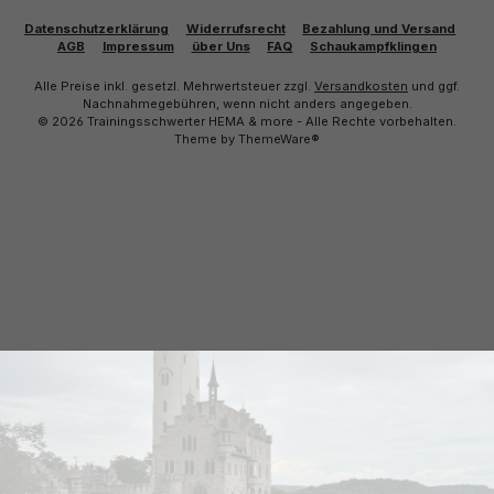
Datenschutzerklärung
Widerrufsrecht
Bezahlung und Versand
AGB
Impressum
über Uns
FAQ
Schaukampfklingen
Alle Preise inkl. gesetzl. Mehrwertsteuer zzgl.
Versandkosten
und ggf.
Nachnahmegebühren, wenn nicht anders angegeben.
© 2026 Trainingsschwerter HEMA & more - Alle Rechte vorbehalten.
Theme by
ThemeWare®