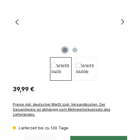
Regulärer Preis:
39,99 €
Preise inkl. deutscher MwSt zzgl. Versandkosten. Der
Gesamtpreis ist abhängig vom Mehrwertsteuersatz des
Lieferlandes.
Lieferzeit bis zu 130 Tage
Produkt Anzahl: Gib den gewünschten Wert ein oder benutze die Schaltfl