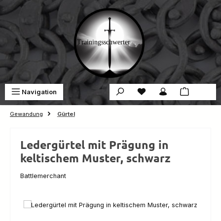
Zum Hauptinhalt springen
Du hast 0 Produkte auf 
War
Navigation
0,00 €
Gewandung
Gürtel
Ledergürtel mit Prägung in
keltischem Muster, schwarz
Battlemerchant
Bildergalerie überspringen