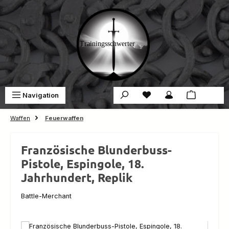
Zum Hauptinhalt springen
Du hast 0 Produkte auf 
War
Navigation
0,00 €
Waffen
Feuerwaffen
Französische Blunderbuss-
Pistole, Espingole, 18.
Jahrhundert, Replik
Battle-Merchant
Bildergalerie überspringen