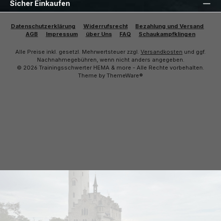
Sicher Einkaufen
Datenschutzerklärung
Widerrufsrecht
Bezahlung und Versand
AGB
Impressum
über Uns
FAQ
Schaukampfklingen
Alle Preise inkl. gesetzl. Mehrwertsteuer zzgl.
Versandkosten
und ggf.
Nachnahmegebühren, wenn nicht anders angegeben.
© 2026 Trainingsschwerter HEMA & more - Alle Rechte vorbehalten.
Theme by
ThemeWare®