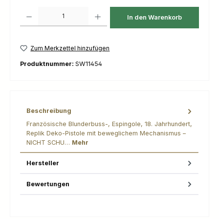
Produkt Anzahl: Gib den gewünschten Wert ein oder benutze die Schaltfl
In den Warenkorb
Zum Merkzettel hinzufügen
Produktnummer:
SW11454
Beschreibung
Französische Blunderbuss-, Espingole, 18. Jahrhundert,
Replik Deko-Pistole mit beweglichem Mechanismus –
NICHT SCHU…
Mehr
Hersteller
Bewertungen