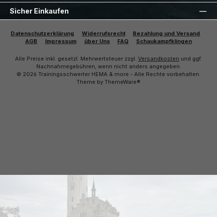
Sicher Einkaufen
Datenschutzerklärung
Widerrufsrecht
Bezahlung und Versand
AGB
Impressum
über Uns
FAQ
Schaukampfklingen
Alle Preise inkl. gesetzl. Mehrwertsteuer zzgl.
Versandkosten
und ggf.
Nachnahmegebühren, wenn nicht anders angegeben.
© 2026 Trainingsschwerter HEMA & more - Alle Rechte vorbehalten.
Theme by
ThemeWare®