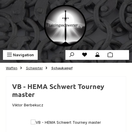
Zum Hauptinhalt springen
Du hast 0 Produkte auf 
War
Navigation
0,00 €
Waffen
Schwerter
Schaukampf
VB - HEMA Schwert Tourney
master
Viktor Berbekucz
Bildergalerie überspringen