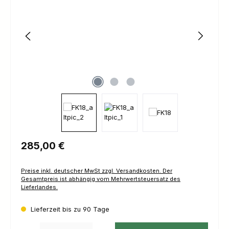
Regulärer Preis:
285,00 €
Preise inkl. deutscher MwSt zzgl. Versandkosten. Der
Gesamtpreis ist abhängig vom Mehrwertsteuersatz des
Lieferlandes.
Lieferzeit bis zu 90 Tage
Produkt Anzahl: Gib den gewünschten Wert ein oder benutze die Schaltfl