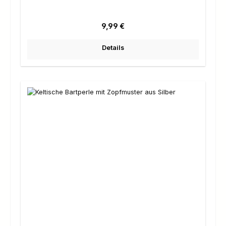
Regulärer Preis:
9,99 €
Details