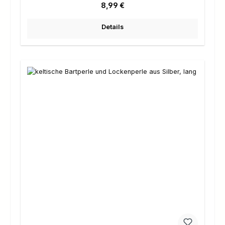
Regulärer Preis:
8,99 €
Details