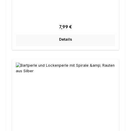
Regulärer Preis:
7,99 €
Details