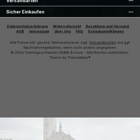
Versandarten
Sicher Einkaufen
Datenschutzerklärung
Widerrufsrecht
Bezahlung und Versand
AGB
Impressum
über Uns
FAQ
Schaukampfklingen
Alle Preise inkl. gesetzl. Mehrwertsteuer zzgl.
Versandkosten
und ggf.
Nachnahmegebühren, wenn nicht anders angegeben.
© 2026 Trainingsschwerter HEMA & more - Alle Rechte vorbehalten.
Theme by
ThemeWare®