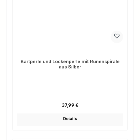
Bartperle und Lockenperle mit Runenspirale
aus Silber
Regulärer Preis:
37,99 €
Details