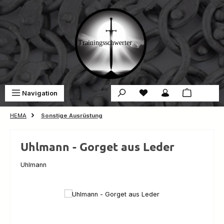
Zum Hauptinhalt springen
Du hast 0 Produkte auf 
War
Navigation
0,00 €
HEMA
Sonstige Ausrüstung
Uhlmann - Gorget aus Leder
Uhlmann
Bildergalerie überspringen