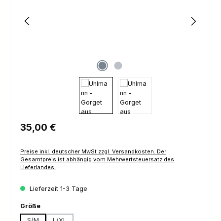
Regulärer Preis:
35,00 €
Preise inkl. deutscher MwSt zzgl. Versandkosten. Der
Gesamtpreis ist abhängig vom Mehrwertsteuersatz des
Lieferlandes.
Lieferzeit 1-3 Tage
auswählen
Größe
S/M
L/XL