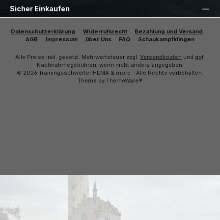
Sicher Einkaufen
Datenschutzerklärung
Widerrufsrecht
Bezahlung und Versand
AGB
Impressum
über Uns
FAQ
Schaukampfklingen
Alle Preise inkl. gesetzl. Mehrwertsteuer zzgl.
Versandkosten
und ggf.
Nachnahmegebühren, wenn nicht anders angegeben.
© 2026 Trainingsschwerter HEMA & more - Alle Rechte vorbehalten.
Theme by
ThemeWare®