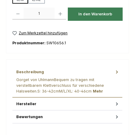
Produkt Anzahl: Gib den gewünschten Wert ein oder benutze die Schaltfl
In den Warenkorb
Zum Merkzettel hinzufügen
Produktnummer:
SW10656.1
Beschreibung
Gorget von UhlmannBequem zu tragen mit
verstellbarem Klettverschluss für verschiedene
Halsweiten.S: 36-42cmM/L/XL: 40-46cm
Mehr
Hersteller
Bewertungen