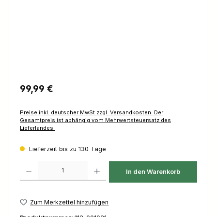
Regulärer Preis:
99,99 €
Preise inkl. deutscher MwSt zzgl. Versandkosten. Der
Gesamtpreis ist abhängig vom Mehrwertsteuersatz des
Lieferlandes.
Lieferzeit bis zu 130 Tage
Produkt Anzahl: Gib den gewünschten Wert ein oder benutze die Schaltfl
In den Warenkorb
Zum Merkzettel hinzufügen