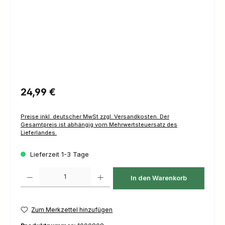
Regulärer Preis:
24,99 €
Preise inkl. deutscher MwSt zzgl. Versandkosten. Der
Gesamtpreis ist abhängig vom Mehrwertsteuersatz des
Lieferlandes.
Lieferzeit 1-3 Tage
Produkt Anzahl: Gib den gewünschten Wert ein oder benutze die Schaltfl
In den Warenkorb
Zum Merkzettel hinzufügen