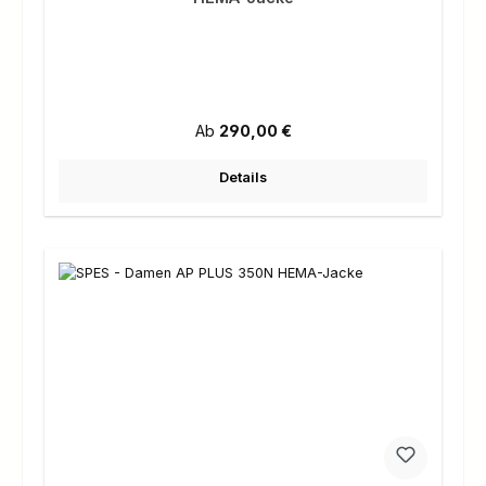
Regulärer Preis:
Ab
290,00 €
Details