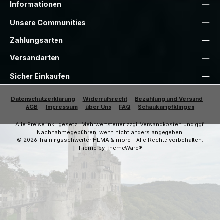
Informationen
Unsere Communities
Zahlungsarten
Versandarten
Sicher Einkaufen
Datenschutzerklärung
Widerrufsrecht
Bezahlung und Versand
AGB
Impressum
über Uns
FAQ
Schaukampfklingen
Alle Preise inkl. gesetzl. Mehrwertsteuer zzgl.
Versandkosten
und ggf.
Nachnahmegebühren, wenn nicht anders angegeben.
© 2026 Trainingsschwerter HEMA & more - Alle Rechte vorbehalten.
Theme by
ThemeWare®