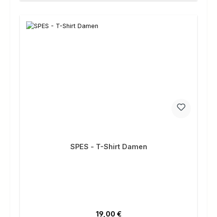
SPES - T-Shirt Damen
Regulärer Preis:
19,00 €