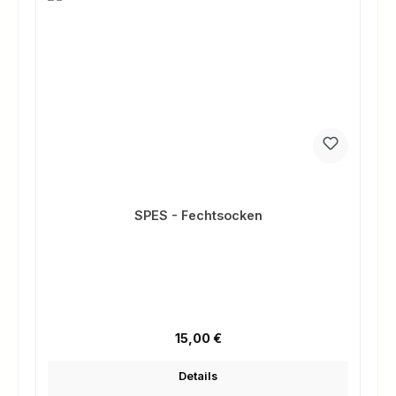
SPES - Fechtsocken
Regulärer Preis:
15,00 €
Details