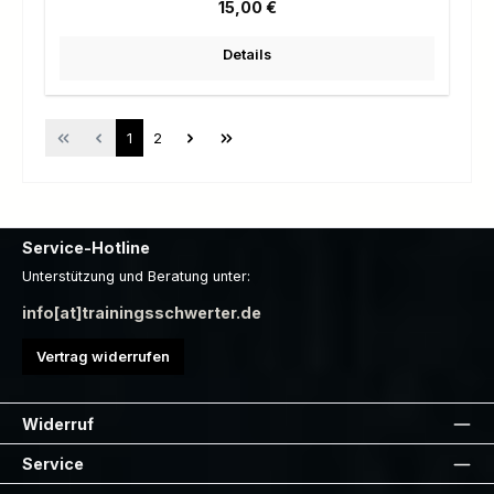
Regulärer Preis:
15,00 €
Details
Seite
Seite
1
2
Service-Hotline
Unterstützung und Beratung unter:
info[at]trainingsschwerter.de
Vertrag widerrufen
Widerruf
Service