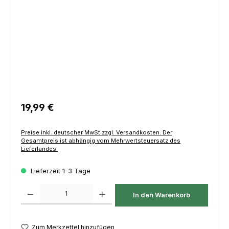
Regulärer Preis:
19,99 €
Preise inkl. deutscher MwSt zzgl. Versandkosten. Der
Gesamtpreis ist abhängig vom Mehrwertsteuersatz des
Lieferlandes.
Lieferzeit 1-3 Tage
Produkt Anzahl: Gib den gewünschten Wert ein oder benutze die Schaltfl
In den Warenkorb
Zum Merkzettel hinzufügen