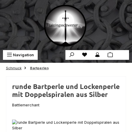
Zum Hauptinhalt springen
Du hast 0 Produkte auf 
War
Navigation
0,00 €
Schmuck
Bartperlen
runde Bartperle und Lockenperle
mit Doppelspiralen aus Silber
Battlemerchant
Bildergalerie überspringen