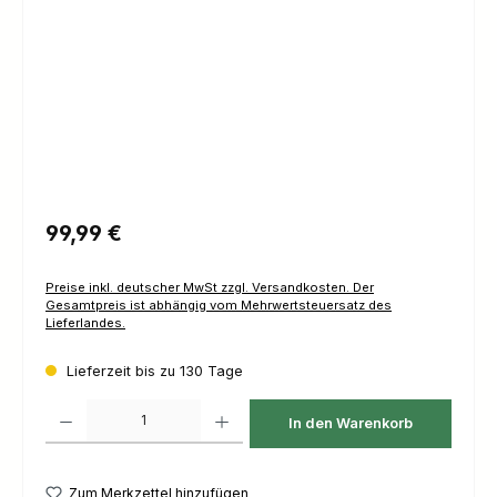
Regulärer Preis:
99,99 €
Preise inkl. deutscher MwSt zzgl. Versandkosten. Der
Gesamtpreis ist abhängig vom Mehrwertsteuersatz des
Lieferlandes.
Lieferzeit bis zu 130 Tage
Produkt Anzahl: Gib den gewünschten Wert ein oder benutze die Schaltfl
In den Warenkorb
Zum Merkzettel hinzufügen