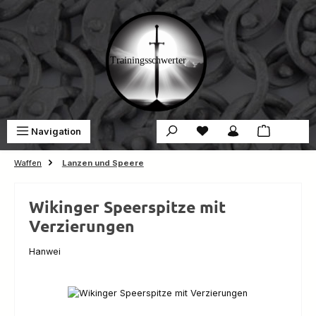
Zum Hauptinhalt springen
Du hast 0 Produkte auf 
War
Navigation
0,00 €
Waffen
Lanzen und Speere
Wikinger Speerspitze mit
Verzierungen
Hanwei
Bildergalerie überspringen