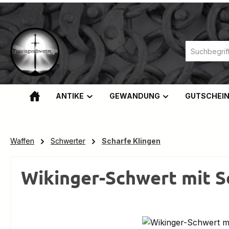
m Hauptinhalt springen
Zur Suche springen
Zur Hauptnavigation springen
ANTIKE
GEWANDUNG
GUTSCHEI
Waffen
Schwerter
Scharfe Klingen
Wikinger-Schwert mit S
Bildergalerie überspringen