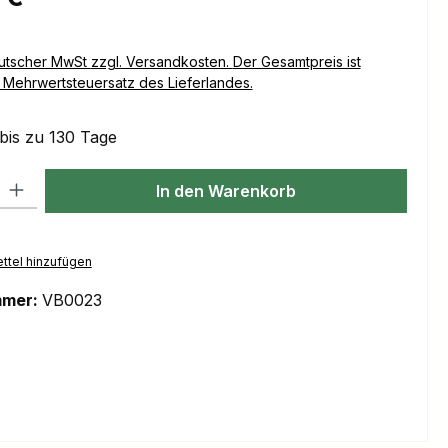
Versandkosten. Der Gesamtpreis ist
Mehrwertsteuersatz des Lieferlandes.
 bis zu 130 Tage
l: Gib den gewünschten Wert ein oder benutze die Schaltflächen um
In den Warenkorb
ttel hinzufügen
mmer:
VB0023