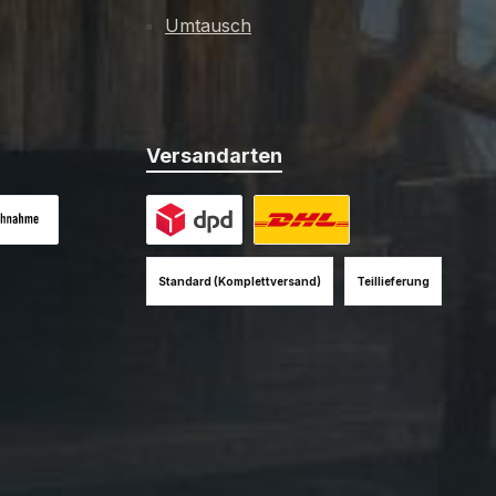
Umtausch
Versandarten
es Bild 1
hnahme (+12EUR)
Benutzerdefiniertes Bild 1
Benutzerdefiniertes Bild 2
Standard (Komplettversand)
Teillieferung