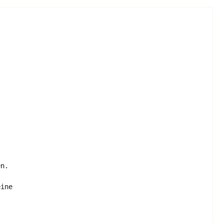
n. 

ine 
