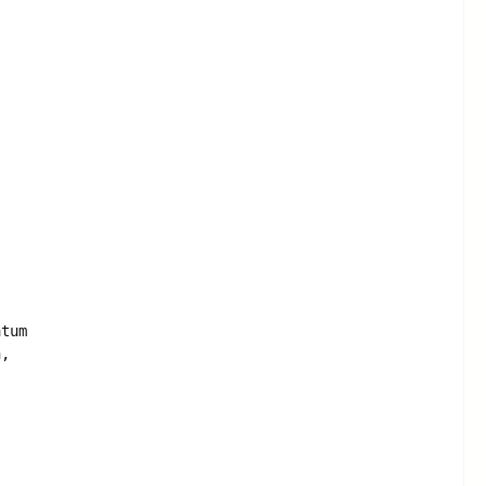
tum

, 
