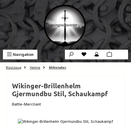
Zum Hauptinhalt springen
Du hast 0 Produkte auf 
War
Navigation
0,00 €
Rüstzeug
Helme
Mittelalter
Wikinger-Brillenhelm
Gjermundbu Stil, Schaukampf
Battle-Merchant
Bildergalerie überspringen