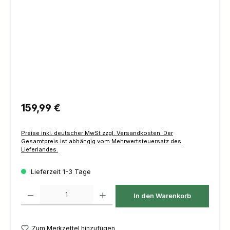
Regulärer Preis:
159,99 €
Preise inkl. deutscher MwSt zzgl. Versandkosten. Der
Gesamtpreis ist abhängig vom Mehrwertsteuersatz des
Lieferlandes.
Lieferzeit 1-3 Tage
Produkt Anzahl: Gib den gewünschten Wert ein oder benutze die Schaltfl
In den Warenkorb
Zum Merkzettel hinzufügen