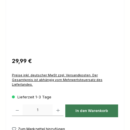
Regulärer Preis:
29,99 €
Preise inkl. deutscher MwSt zzgl. Versandkosten. Der
Gesamtpreis ist abhängig vom Mehrwertsteuersatz des
Lieferlandes.
Lieferzeit 1-3 Tage
Produkt Anzahl: Gib den gewünschten Wert ein oder benutze die Schaltfl
In den Warenkorb
Zum Merkzettel hinzufügen