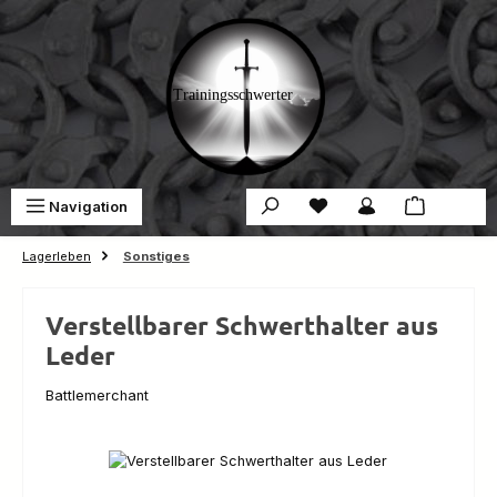
Zum Hauptinhalt springen
Du hast 0 Produkte auf 
War
Navigation
0,00 €
Lagerleben
Sonstiges
Verstellbarer Schwerthalter aus
Leder
Battlemerchant
Bildergalerie überspringen