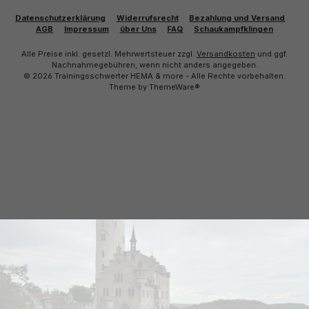
Datenschutzerklärung
Widerrufsrecht
Bezahlung und Versand
AGB
Impressum
über Uns
FAQ
Schaukampfklingen
Alle Preise inkl. gesetzl. Mehrwertsteuer zzgl.
Versandkosten
und ggf.
Nachnahmegebühren, wenn nicht anders angegeben.
© 2026 Trainingsschwerter HEMA & more - Alle Rechte vorbehalten.
Theme by
ThemeWare®