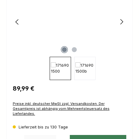
Regulärer Preis:
89,99 €
Preise inkl. deutscher MwSt zzgl. Versandkosten. Der
Gesamtpreis ist abhängig vom Mehrwertsteuersatz des
Lieferlandes.
Lieferzeit bis zu 130 Tage
Produkt Anzahl: Gib den gewünschten Wert ein oder benutze die Schaltfl