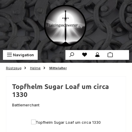
Zum Hauptinhalt springen
Du hast 0 Produkte auf 
War
Navigation
0,00 €
Rüstzeug
Helme
Mittelalter
Topfhelm Sugar Loaf um circa
1330
Battlemerchant
Bildergalerie überspringen