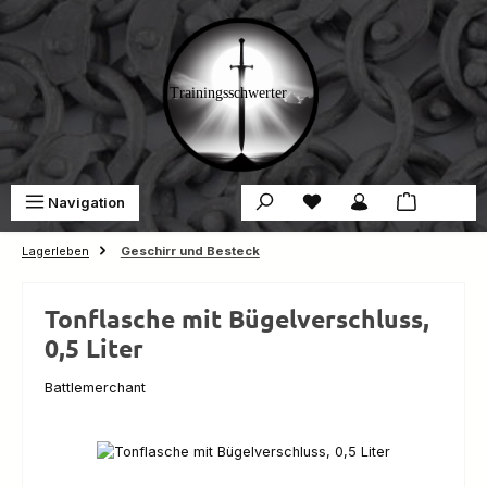
Zum Hauptinhalt springen
Du hast 0 Produkte auf 
War
Navigation
0,00 €
Lagerleben
Geschirr und Besteck
Tonflasche mit Bügelverschluss,
0,5 Liter
Battlemerchant
Bildergalerie überspringen