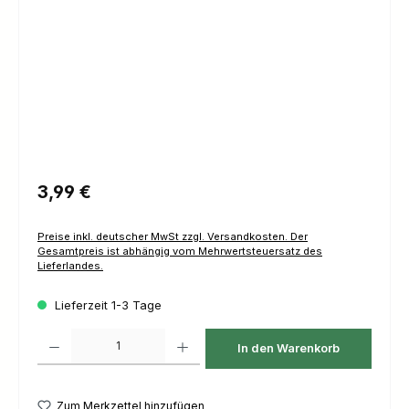
Regulärer Preis:
3,99 €
Preise inkl. deutscher MwSt zzgl. Versandkosten. Der
Gesamtpreis ist abhängig vom Mehrwertsteuersatz des
Lieferlandes.
Lieferzeit 1-3 Tage
Produkt Anzahl: Gib den gewünschten Wert ein oder benutze die Schaltfl
In den Warenkorb
Zum Merkzettel hinzufügen