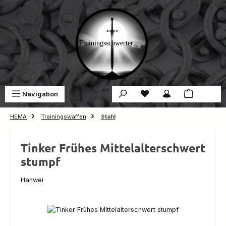
Zum Hauptinhalt springen
Du hast 0 Produkte auf 
War
Navigation
0,00 €
HEMA
Trainingswaffen
Stahl
Tinker Frühes Mittelalterschwert
stumpf
Hanwei
Bildergalerie überspringen