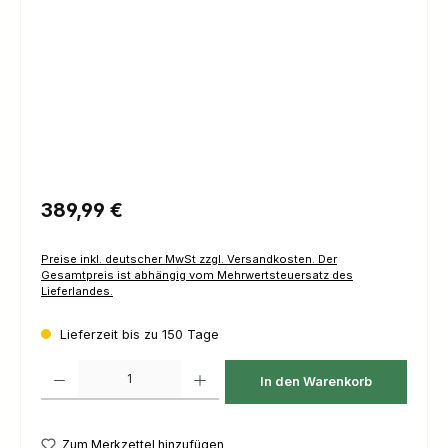
Regulärer Preis:
389,99 €
Preise inkl. deutscher MwSt zzgl. Versandkosten. Der
Gesamtpreis ist abhängig vom Mehrwertsteuersatz des
Lieferlandes.
Lieferzeit bis zu 150 Tage
Produkt Anzahl: Gib den gewünschten Wert ein oder benutze die Schaltfl
In den Warenkorb
Zum Merkzettel hinzufügen