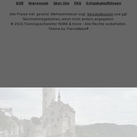
AGB
Impressum
über Uns
FAQ
Schaukampfklingen
Alle Preise inkl. gesetzl. Mehrwertsteuer zzgl.
Versandkosten
und ggf.
Nachnahmegebühren, wenn nicht anders angegeben.
© 2026 Trainingsschwerter HEMA & more - Alle Rechte vorbehalten.
Theme by
ThemeWare®