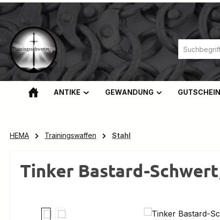
m Hauptinhalt springen
Zur Suche springen
Zur Hauptnavigation springen
ANTIKE
GEWANDUNG
GUTSCHEI
HEMA
Trainingswaffen
Stahl
Tinker Bastard-Schwert,
Bildergalerie überspringen