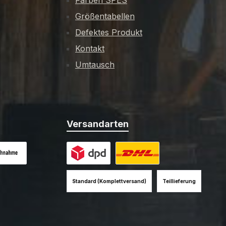
Farben SPES
Größentabellen
Defektes Produkt
Kontakt
Umtausch
Versandarten
es Bild 1
hnahme (+12EUR)
Benutzerdefiniertes Bild 1
Benutzerdefiniertes Bild 2
Standard (Komplettversand)
Teillieferung