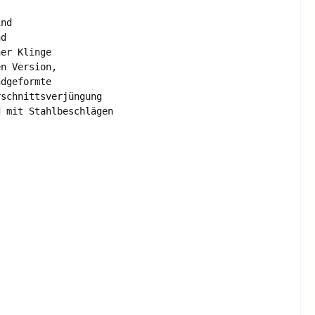
nd 

d 

er Klinge 

n Version, 

dgeformte 

schnittsverjüngung 

 mit Stahlbeschlägen 
