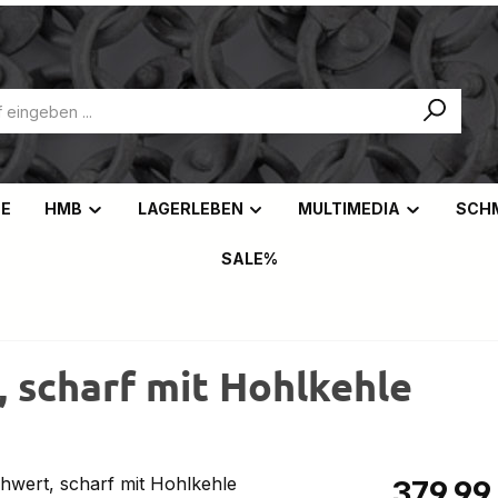
NE
HMB
LAGERLEBEN
MULTIMEDIA
SCH
SALE%
 scharf mit Hohlkehle
Regulärer Pr
379,99