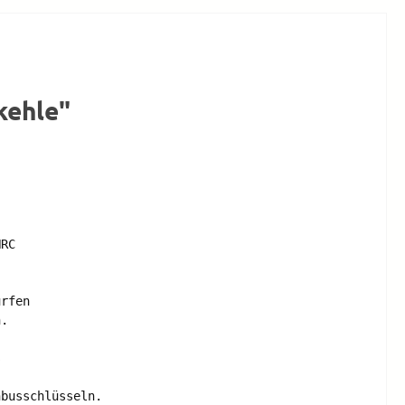
kehle"
 

RC

rfen 

. 

 

busschlüsseln. 
