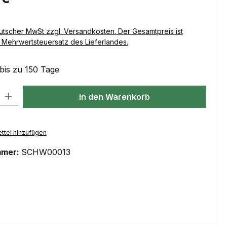
Versandkosten. Der Gesamtpreis ist
Mehrwertsteuersatz des Lieferlandes.
 bis zu 150 Tage
l: Gib den gewünschten Wert ein oder benutze die Schaltflächen um
In den Warenkorb
ttel hinzufügen
mmer:
SCHW00013