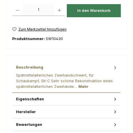
Produkt Anzahl: Gib den gewünschten Wert ein oder benutze die Schaltfl
In den Warenkorb
Zum Merkzettel hinzufügen
Produktnummer:
SW10430
Beschreibung
Spätmittelalterliches Zweihandschwert, für
Schaukampf, SK-C Sehr schöne Rekonstruktion eines
spätmittelalterlichen Zweihände…
Mehr
Eigenschaften
Hersteller
Bewertungen