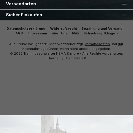
Versandarten
Sicher Einkaufen
Datenschutzerklärung
Widerrufsrecht
Bezahlung und Versand
AGB
Impressum
über Uns
FAQ
Schaukampfklingen
Alle Preise inkl. gesetzl. Mehrwertsteuer zzgl.
Versandkosten
und ggf.
Nachnahmegebühren, wenn nicht anders angegeben.
© 2026 Trainingsschwerter HEMA & more - Alle Rechte vorbehalten.
Theme by
ThemeWare®