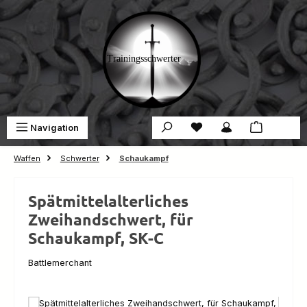
Zum Hauptinhalt springen
Du hast 0 Produkte auf 
War
Navigation
0,00 €
Waffen
Schwerter
Schaukampf
Spätmittelalterliches
Zweihandschwert, für
Schaukampf, SK-C
Battlemerchant
Bildergalerie überspringen