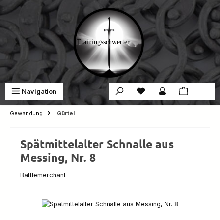
Zum Hauptinhalt springen
Du hast 0 Produkte auf 
War
Navigation
0,00 €
Gewandung
Gürtel
Spätmittelalter Schnalle aus
Messing, Nr. 8
Battlemerchant
Bildergalerie überspringen