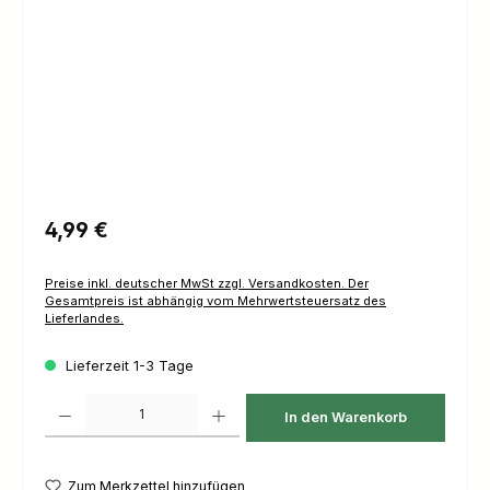
Regulärer Preis:
4,99 €
Preise inkl. deutscher MwSt zzgl. Versandkosten. Der
Gesamtpreis ist abhängig vom Mehrwertsteuersatz des
Lieferlandes.
Lieferzeit 1-3 Tage
Produkt Anzahl: Gib den gewünschten Wert ein oder benutze die Schaltfl
In den Warenkorb
Zum Merkzettel hinzufügen