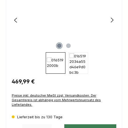
Regulärer Preis:
469,99 €
Preise inkl. deutscher MwSt zzgl. Versandkosten. Der
Gesamtpreis ist abhängig vom Mehrwertsteuersatz des
Lieferlandes.
Lieferzeit bis zu 130 Tage
Produkt Anzahl: Gib den gewünschten Wert ein oder benutze die Schaltfl