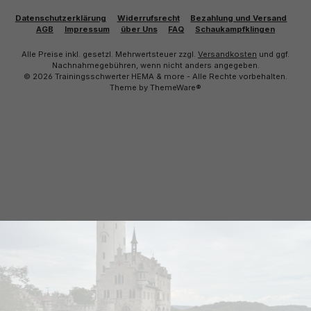
Datenschutzerklärung
Widerrufsrecht
Bezahlung und Versand
AGB
Impressum
über Uns
FAQ
Schaukampfklingen
Alle Preise inkl. gesetzl. Mehrwertsteuer zzgl.
Versandkosten
und ggf.
Nachnahmegebühren, wenn nicht anders angegeben.
© 2026 Trainingsschwerter HEMA & more - Alle Rechte vorbehalten.
Theme by
ThemeWare®