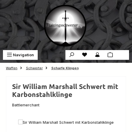
Zum Hauptinhalt springen
Du hast 0 Produkte auf 
War
Navigation
0,00 €
Waffen
Schwerter
Scharfe Klingen
Sir William Marshall Schwert mit
Karbonstahlklinge
Battlemerchant
Bildergalerie überspringen