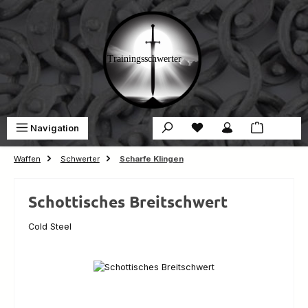
Zum Hauptinhalt springen
Du hast 0 Produkte auf 
War
Navigation
0,00 €
Waffen
Schwerter
Scharfe Klingen
Schottisches Breitschwert
Cold Steel
Bildergalerie überspringen