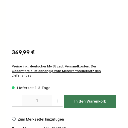
Regulärer Preis:
369,99 €
Preise inkl. deutscher MwSt zzgl. Versandkosten. Der
Gesamtpreis ist abhängig vom Mehrwertsteuersatz des
Lieferlandes.
Lieferzeit 1-3 Tage
Produkt Anzahl: Gib den gewünschten Wert ein oder benutze die Schaltfl
In den Warenkorb
Zum Merkzettel hinzufügen