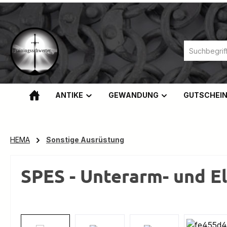
m Hauptinhalt springen
Zur Suche springen
Zur Hauptnavigation springen
ANTIKE
GEWANDUNG
GUTSCHEI
HEMA
Sonstige Ausrüstung
SPES - Unterarm- und E
Bildergalerie überspringen