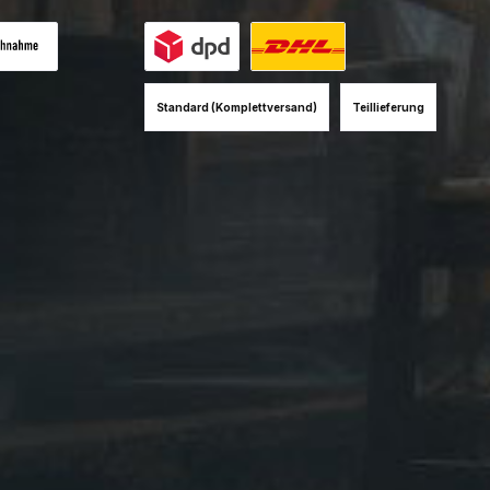
es Bild 1
hnahme (+12EUR)
Benutzerdefiniertes Bild 1
Benutzerdefiniertes Bild 2
Standard (Komplettversand)
Teillieferung