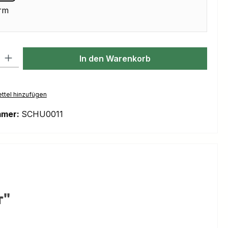
rm
l: Gib den gewünschten Wert ein oder benutze die Schaltflächen um
In den Warenkorb
ttel hinzufügen
mmer:
SCHU0011
r"