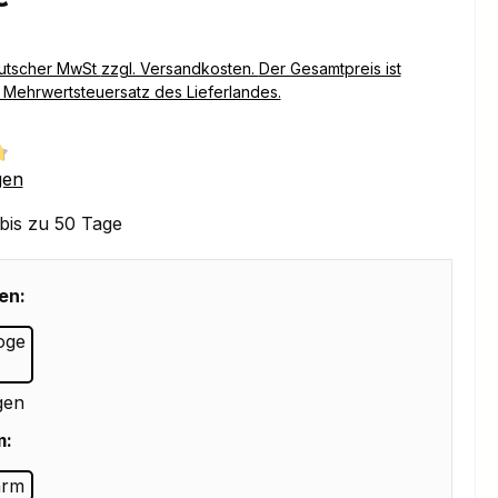
Versandkosten. Der Gesamtpreis ist
Mehrwertsteuersatz des Lieferlandes.
tliche Bewertung von 4.75 von 5 Sternen
gen
 bis zu 50 Tage
en:
gen
m: