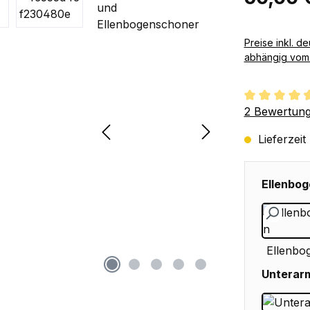
Preise inkl. deutscher MwSt zzgl. 
abhängig vom 
Durchschnit
2 Bewertun
Lieferzeit
Ellenbog
Ellenbo
Unterar