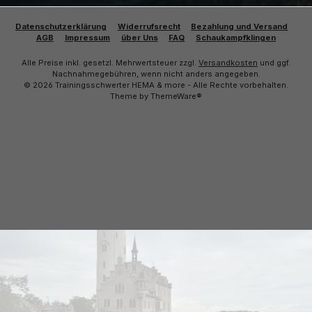
Datenschutzerklärung
Widerrufsrecht
Bezahlung und Versand
AGB
Impressum
über Uns
FAQ
Schaukampfklingen
Alle Preise inkl. gesetzl. Mehrwertsteuer zzgl.
Versandkosten
und ggf.
Nachnahmegebühren, wenn nicht anders angegeben.
© 2026 Trainingsschwerter HEMA & more - Alle Rechte vorbehalten.
Theme by
ThemeWare®