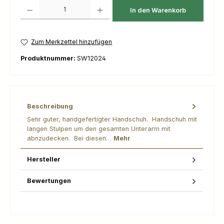
Produkt Anzahl: Gib den gewünschten Wert ein oder benutze die Schaltfl
In den Warenkorb
Zum Merkzettel hinzufügen
Produktnummer:
SW12024
Beschreibung
Sehr guter, handgefertigter Handschuh. Handschuh mit
langen Stulpen um den gesamten Unterarm mit
abnzudecken. Bei diesen…
Mehr
Hersteller
Bewertungen