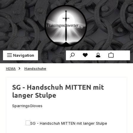
Zum Hauptinhalt springen
Du hast 0 Produkte auf 
War
Navigation
0,00 €
HEMA
Handschuhe
SG - Handschuh MITTEN mit
langer Stulpe
SparringsGloves
Bildergalerie überspringen