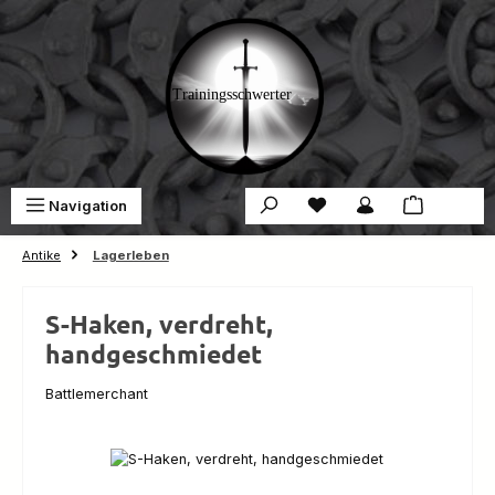
Zum Hauptinhalt springen
Du hast 0 Produkte auf 
War
Navigation
0,00 €
Antike
Lagerleben
S-Haken, verdreht,
handgeschmiedet
Battlemerchant
Bildergalerie überspringen