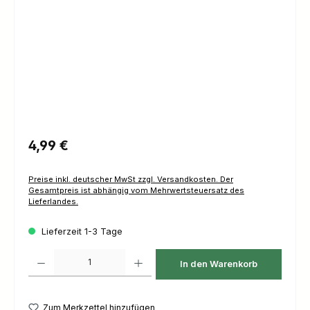
Regulärer Preis:
4,99 €
Preise inkl. deutscher MwSt zzgl. Versandkosten. Der
Gesamtpreis ist abhängig vom Mehrwertsteuersatz des
Lieferlandes.
Lieferzeit 1-3 Tage
Produkt Anzahl: Gib den gewünschten Wert ein oder benutze die Schaltfl
In den Warenkorb
Zum Merkzettel hinzufügen