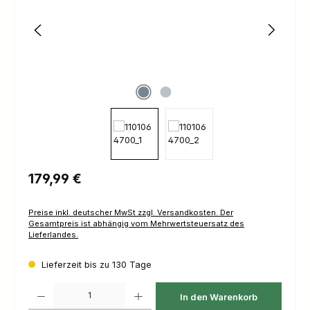
Regulärer Preis:
179,99 €
Preise inkl. deutscher MwSt zzgl. Versandkosten. Der
Gesamtpreis ist abhängig vom Mehrwertsteuersatz des
Lieferlandes.
Lieferzeit bis zu 130 Tage
Produkt Anzahl: Gib den gewünschten Wert ein oder benutze die Schaltfl
In den Warenkorb