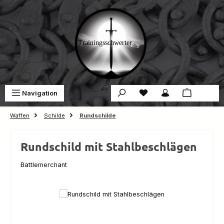
Zum Hauptinhalt springen
Du hast 0 Produkte auf 
War
Navigation
0,00 €
Waffen
Schilde
Rundschilde
Rundschild mit Stahlbeschlägen
Battlemerchant
Bildergalerie überspringen