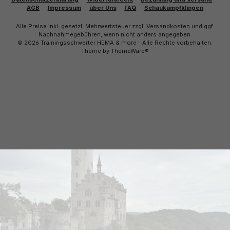
AGB
Impressum
über Uns
FAQ
Schaukampfklingen
Alle Preise inkl. gesetzl. Mehrwertsteuer zzgl.
Versandkosten
und ggf.
Nachnahmegebühren, wenn nicht anders angegeben.
© 2026 Trainingsschwerter HEMA & more - Alle Rechte vorbehalten.
Theme by
ThemeWare®