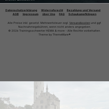
Datenschutzerklärung
Widerrufsrecht
Bezahlung und Versand
AGB
Impressum
über Uns
FAQ
Schaukampfklingen
Alle Preise inkl. gesetzl. Mehrwertsteuer zzgl.
Versandkosten
und ggf.
Nachnahmegebühren, wenn nicht anders angegeben.
© 2026 Trainingsschwerter HEMA & more - Alle Rechte vorbehalten.
Theme by
ThemeWare®