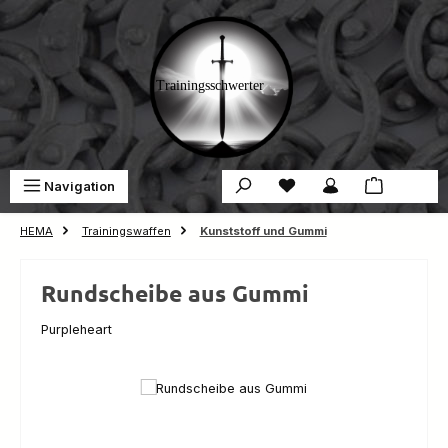
Zum Hauptinhalt springen
Du hast 0 Produkte auf 
War
Navigation
0,00 €
HEMA
Trainingswaffen
Kunststoff und Gummi
Rundscheibe aus Gummi
Purpleheart
Bildergalerie überspringen