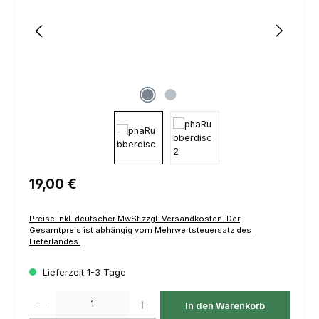
Regulärer Preis:
19,00 €
Preise inkl. deutscher MwSt zzgl. Versandkosten. Der
Gesamtpreis ist abhängig vom Mehrwertsteuersatz des
Lieferlandes.
Lieferzeit 1-3 Tage
Produkt Anzahl: Gib den gewünschten Wert ein oder benutze die Schaltfl
In den Warenkorb