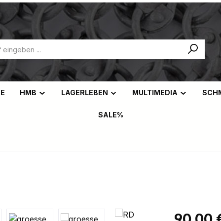
NE
HMB
LAGERLEBEN
MULTIMEDIA
SCH
SALE%
Regulärer Pr
90,00 