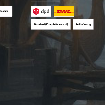
es Bild 1
hnahme (+12EUR)
Benutzerdefiniertes Bild 1
Benutzerdefiniertes Bild 2
Standard (Komplettversand)
Teillieferung