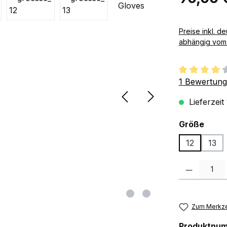
Preise inkl. deutscher MwSt zzgl. 
abhängig vom 
Durchschnit
1 Bewertung
Lieferzeit
ausw
Größe
12
13
Produkt Anzah
Zum Merkze
Produktnu