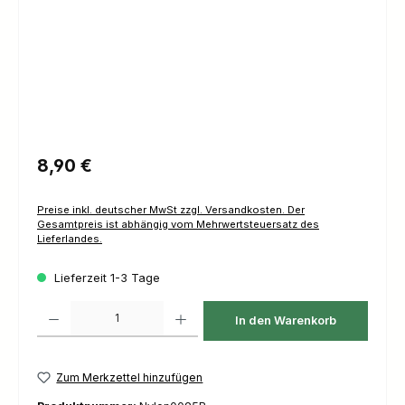
Regulärer Preis:
8,90 €
Preise inkl. deutscher MwSt zzgl. Versandkosten. Der
Gesamtpreis ist abhängig vom Mehrwertsteuersatz des
Lieferlandes.
Lieferzeit 1-3 Tage
Produkt Anzahl: Gib den gewünschten Wert ein oder benutze die Schaltfl
In den Warenkorb
Zum Merkzettel hinzufügen