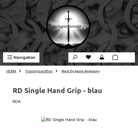
Zum Hauptinhalt springen
Du hast 0 Produkte auf 
War
Navigation
0,00 €
HEMA
Trainingswaffen
Red Dragon Armoury
RD Single Hand Grip - blau
RDA
Bildergalerie überspringen